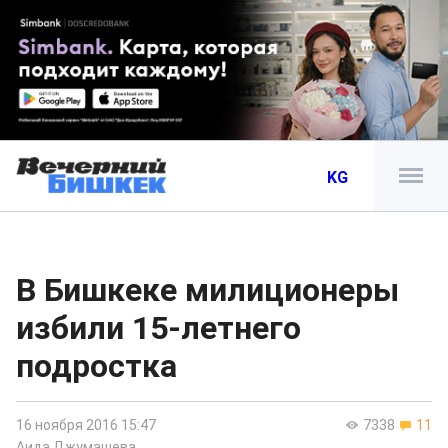
KG
В Бишкеке милиционеры
избили 15-летнего
подростка
16 ноября 2016 15:47
7338
11
Аида Джумашева