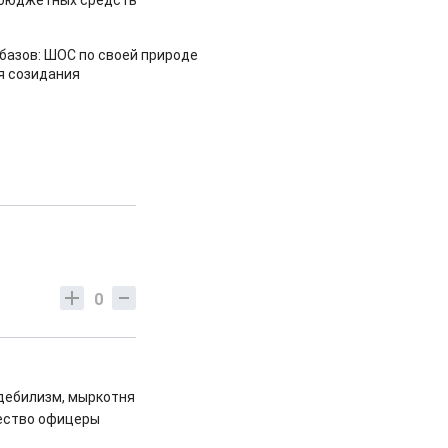
 бюджетных средств
азов: ШОС по своей природе
я созидания
0
 дебилизм, мыркотня
чество офицеры