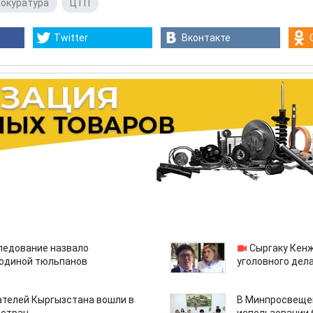
рокуратура
,
ЦТП
Twitter
Вконтакте
едование назвало
Сыргаку Кен
одиной тюльпанов
уголовного дела
ателей Кыргызстана вошли в
В Минпросвещен