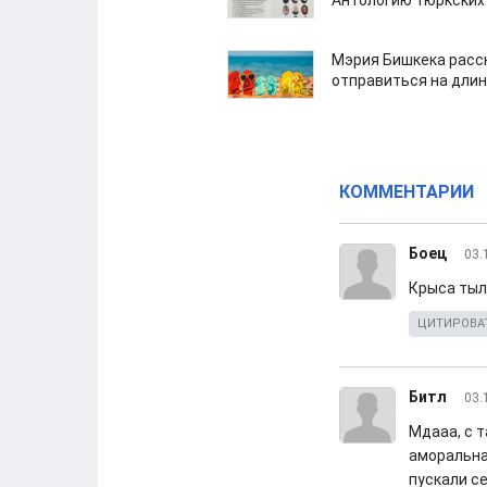
Антологию тюркских
Мэрия Бишкека расс
отправиться на дли
КОММЕНТАРИИ
Боец
03.
Крыса тыло
ЦИТИРОВА
Битл
03.
Мдааа, с т
аморальна
пускали се