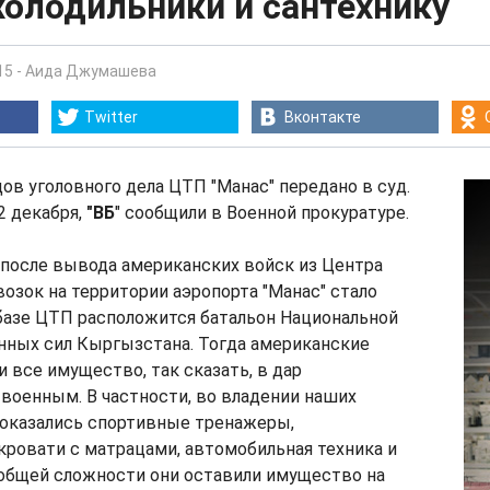
холодильники и сантехнику
15
-
Аида Джумашева
Twitter
Вконтакте
ов уголовного дела ЦТП "Манас" передано в суд.
2 декабря,
"ВБ
" сообщили в Военной прокуратуре.
 после вывода американских войск из Центра
озок на территории аэропорта "Манас" стало
 базе ЦТП расположится батальон Национальной
нных сил Кыргызстана. Тогда американские
 все имущество, так сказать, в дар
военным. В частности, во владении наших
оказались спортивные тренажеры,
ровати с матрацами, автомобильная техника и
 общей сложности они оставили имущество на