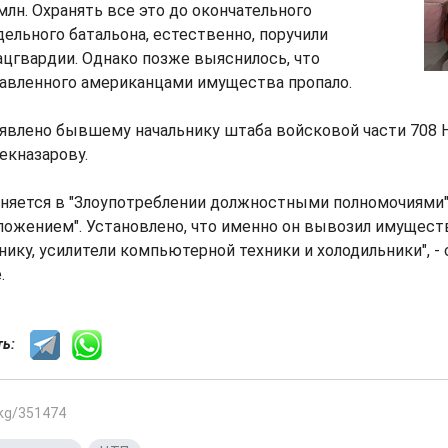
млн. Охранять все это до окончательного
дельного батальона, естественно, поручили
цгвардии. Однако позже выяснилось, что
авленного американцами имущества пропало.
явлено бывшему начальнику штаба войсковой части 708 
екназарову.
иняется в "Злоупотреблении должностными полномочиями
жением". Установлено, что именно он вывозил имущество
нику, усилители компьютерной техники и холодильники", -
.
сть:
.kg/351474