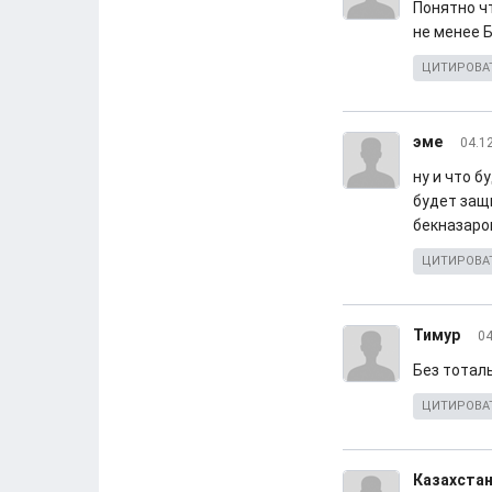
Понятно чт
не менее Б
ЦИТИРОВА
эме
04.1
ну и что 
будет защ
бекназарова
ЦИТИРОВА
Тимур
04
Без тотал
ЦИТИРОВА
Казахста