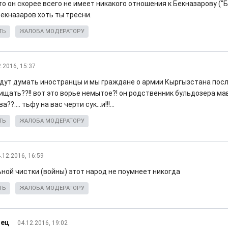
о он скорее всего не имеет никакого отношения к Бекназарову ("Б
екназаров хоть ты тресни.
ТЬ
ЖАЛОБА МОДЕРАТОРУ
2.2016, 15:37
будут думать иностранцы и мы граждане о армии Кыргызстана посл
ищать??!! вот это ворье немытое?! он родственник бульдозера ма
??.... тьфу на вас черти сук...и!!!...
ТЬ
ЖАЛОБА МОДЕРАТОРУ
.12.2016, 16:59
ьной чистки (войны) этот народ не поумнеет никогда
ТЬ
ЖАЛОБА МОДЕРАТОРУ
нец
04.12.2016, 19:02