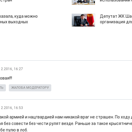
 стран
использовании
казала, куда можно
Депутат ЖК Шаб
нных выходных
организация дл
12.2016, 16:27
вая!!!
ТЬ
ЖАЛОБА МОДЕРАТОРУ
12.2016, 16:53
акой армией и нацгвардией нам никакой враг не страшен. По ходу
я без совести без чести рулят везде. Раньше за такое крысятни
бе пулю в лоб.