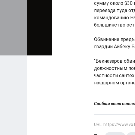
сумму около $30 
переезда туда от
командованию На
большинство ост
Обвинение предъ
гвардии Айбеку Б
"Бекназаров обв
должностным поло
частности сантех
наздорном органе
Сообщи свою ново
URL: https://www.vb