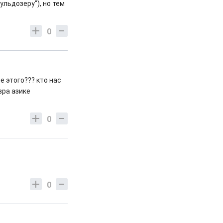
ульдозеру"), но тем
0
е этого??? кто нас
вра азике
0
0