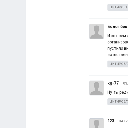
ЦИТИРОВА
Болотбек
И во всем
организов
пустили в
естествен
ЦИТИРОВА
kg-77
03
Ну, ты ред
ЦИТИРОВА
123
04.12