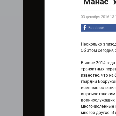
"Манас" 
03 декабря 2016 13:
Facebook
Несколько эпизод
Об этом сегодня, 
В июне 2014 года
транзитных перев
известно, что на
гвардии Вооруже
военные оставили
кыргызстанским 
военнослужащих 
многочисленные к
многое другое. В