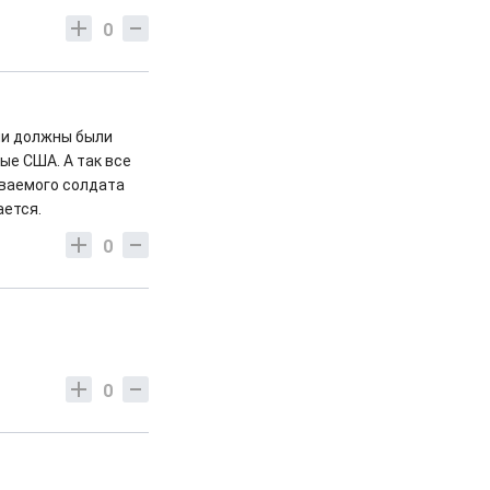
0
ни должны были
ые США. А так все
иваемого солдата
ается.
0
0