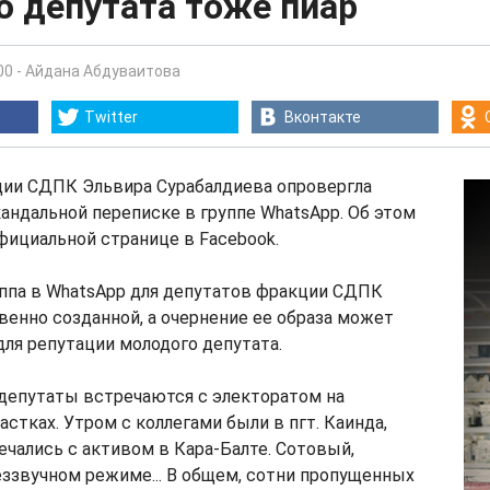
о депутата тоже пиар
00
-
Айдана Абдуваитова
Twitter
Вконтакте
ции СДПК Эльвира Сурабалдиева опровергла
кандальной переписке в группе WhatsApp. Об этом
официальной странице в Facebook.
уппа в WhatsApp для депутатов фракции СДПК
венно созданной, а очернение ее образа может
для репутации молодого депутата.
я депутаты встречаются с электоратом на
астках. Утром с коллегами были в пгт. Каинда,
ечались с активом в Кара-Балте. Сотовый,
еззвучном режиме... В общем, сотни пропущенных