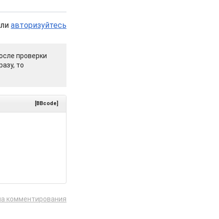
или
авторизуйтесь
осле проверки
азу, то
[BBcode]
ла комментирования