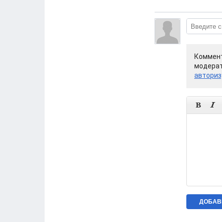
Коммент
модерат
авториз

