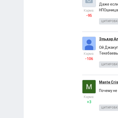
Даже если 
НПОшница-
Карма:
-95
ЦИТИРОВА
Эльдар А
Ой Джакуп
Текебаевым
Карма:
-106
ЦИТИРОВА
Mante Cri
Почему не
Карма:
+3
ЦИТИРОВА