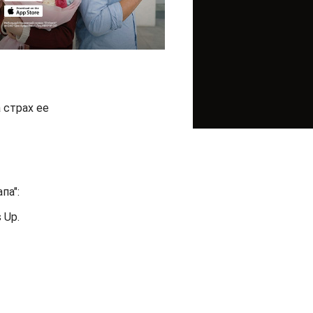
 страх ее
па":
 Up.