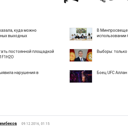
казала, куда можно
В Минпросвещен
нных выходных
использовании
тать постоянной площадкой
Выборы: только
M F1H2O
ыявила нарушения в
Боец UFC Аллан 
зимбеков
09.12.2016, 01:15