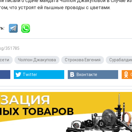
й писали о сдаче мандата Чолпон Джакуповой в случае и
том, что устроят ей пышные проводы с цветами.
сть:
.kg/351785
сети
,
Чолпон Джакупова
,
Строкова Евгения
,
Сурабалди
Twitter
Вконтакте