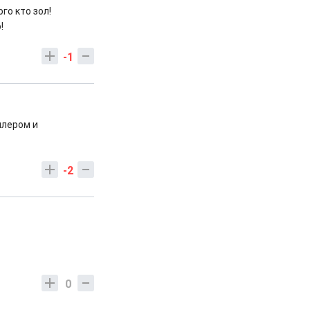
го кто зол!
!
-1
ллером и
-2
0