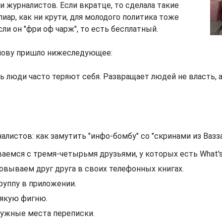
 и журналистов. Если вкратце, то сделала такие
иар, как ни крути, для молодого политика тоже
сли он "фри оф чарж", то есть бесплатный.
олову пришло нижеследующее:
ть люди часто теряют себя. Развращает людей не власть, а
алистов: как замутить "инфо-бомбу" со "скринами из Вазза
ваемся с тремя-четырьмя друзьями, у которых есть What's
овываем друг друга в своих телефонных книгах.
группу в приложении.
якую фигню.
нужные места переписки.