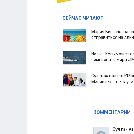
СЕЙЧАС ЧИТАЮТ
Мэрия Бишкека расс
отправиться на дли
Иссык-Куль может с
чемпионата мира UI
Счетная палата КР в
Министерстве науки
КОММЕНТАРИИ
Султан А