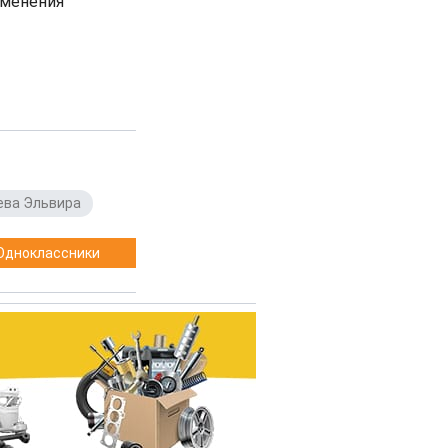
зменения
ева Эльвира
Одноклассники