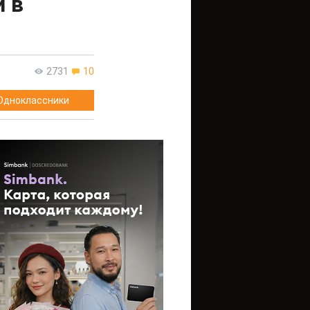
 в
2731
10
Одноклассники