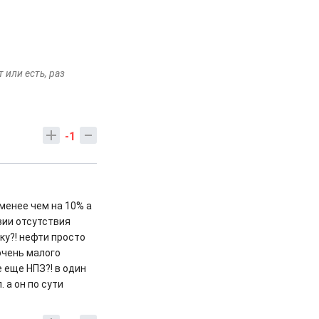
 или есть, раз
-1
 менее чем на 10% а
вии отсутствия
ку?! нефти просто
очень малого
е еще НПЗ?! в один
 а он по сути