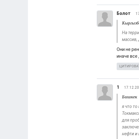
Болот
1
Кыргызб
На терр
массив,
Они не ре
иначе все 
ЦИТИРОВА
1
17.12.20
Бишкек
я что то
Токмакс
для про
заключе
нефти и 