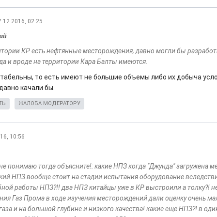
7.12.2016, 02:25
ай
итории КР есть нефтянные месторождения, давно могли бы разработ
 да и вроде на территории Кара Балты имеются.
нтабельны, то есть имеют не большие объемы либо их добыча усл
давно качали бы.
ТЬ
ЖАЛОБА МОДЕРАТОРУ
16, 10:56
 не понимаю тогда объясните!: какие НПЗ когда "Джунда" загружена м
кий НПЗ вообще стоит на стадии испытания оборудование вследстви
бной работы НПЗ?!! два НПЗ китайцы уже в КР выстроили а толку?! н
ния Газ Прома в ходе изучения месторождений дали оценку очень ма
газа и на большой глубине и низкого качества! какие еще НПЗ?! в од