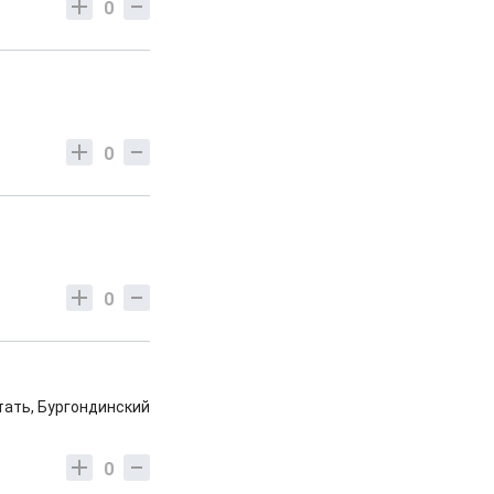
0
0
0
тать, Бургондинский
0