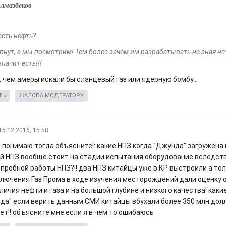
Алмазбеков
 есть нефть?
пнут, а мы посмотрим! Тем более зачем им разрабатывать не зная нет
начит есть!!!
 чем амеры искали бы сланцевый газ или ядерную бомбу...
ТЬ
ЖАЛОБА МОДЕРАТОРУ
15.12.2016, 15:58
е понимаю тогда объясните!: какие НПЗ когда "Джунда" загружена
й НПЗ вообще стоит на стадии испытания оборудование вследст
пробной работы НПЗ?!! два НПЗ китайцы уже в КР выстроили а тол
аключения Газ Прома в ходе изучения месторождений дали оценку 
ичия нефти и газа и на большой глубине и низкого качества! каки
да" если верить данным СМИ китайцы вбухали более 350 млн.долл.
ет!! объясните мне если я в чем то ошибаюсь