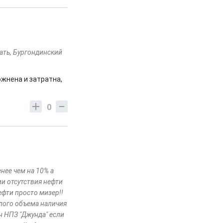
ать, Бургондинский
ожнена и затратна,
0
енее чем на 10% а
и отсутствия нефти
ефти просто мизер!!
лого объема наличия
ин НПЗ "Джунда" если