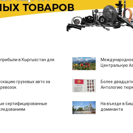
 прибыли в Кыргызстан для
Международное
Центральную А
скацию грузовых авто за
Более двадцати
еревозок
Антологию тюрк
вые сертифицированные
На въезде в Би
следованиям
доминанта