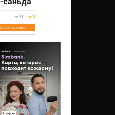
у-саньда
3144
0
Одноклассники