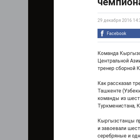
чемпион
29 декабря 2016 14:
Facebook
Команда Кыргызс
Центральной Азии
тренер сборной 
Как рассказал тр
Ташкенте (Узбеки
команды из шести
Туркменистана, К
Кыргызстанцы пр
и завоевали шест
серебряные и одн