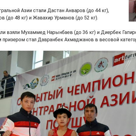
альной Азии стали Дастан Анваров (до 44 кг),
 (до 48 кг) и Жавахир Урманов (до 52 кг).
и взяли Мухаммед Нарынбаев (до 36 кг) и Диербек Гапиров
призером стал Давранбек Ахмаджанов в весовой категори