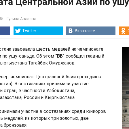
ата Центральной Азии по уш
35
-
Гулиза Авазова
Twitter
Вконтакте
тана завоевала шесть медалей на чемпионате
 по ушу-саньда. Об этом
"ВБ"
сообщил главный
Кыргызстана Тагайбек Омуржанов.
енер, чемпионат Центральной Азии проходил в
стан). В состязаниях принимали участие
 стран, в частности Узбекистана,
азахстана, России и Кыргызстана.
инимали участие в состязаниях среди юниоров
ь медалей, из которых три золотых, две
а бронзовая.