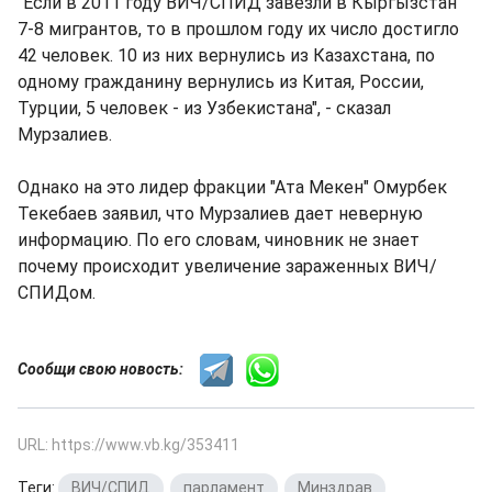
"Если в 2011 году ВИЧ/СПИД завезли в Кыргызстан
7-8 мигрантов, то в прошлом году их число достигло
42 человек. 10 из них вернулись из Казахстана, по
одному гражданину вернулись из Китая, России,
Турции, 5 человек - из Узбекистана", - сказал
Мурзалиев.
Однако на это лидер фракции "Ата Мекен" Омурбек
Текебаев заявил, что Мурзалиев дает неверную
информацию. По его словам, чиновник не знает
почему происходит увеличение зараженных ВИЧ/
СПИДом.
Сообщи свою новость:
URL: https://www.vb.kg/353411
Теги:
ВИЧ/СПИД
,
парламент
,
Минздрав