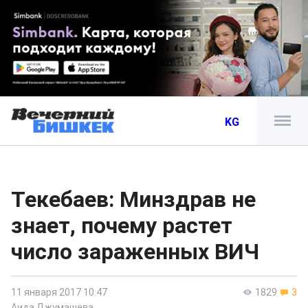
KG
Текебаев: Минздрав не
знает, почему растет
число зараженных ВИЧ
11 января 2017 10:47
1829
3
Аида Джумашева