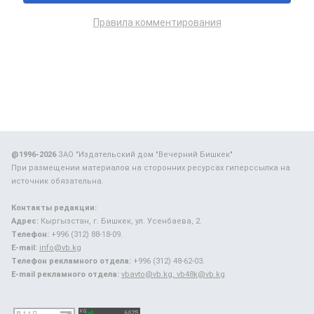
Правила комментирования
@1996-2026
ЗАО "Издательский дом "Вечерний Бишкек"
При размещении материалов на сторонних ресурсах гиперссылка на
источник обязательна.
Контакты редакции:
Адрес:
Кыргызстан, г. Бишкек, ул. Усенбаева, 2.
Телефон:
+996 (312) 88-18-09.
E-mail:
info@vb.kg
Телефон рекламного отдела:
+996 (312) 48-62-03.
E-mail рекламного отдела:
vbavto@vb.kg, vb48k@vb.kg