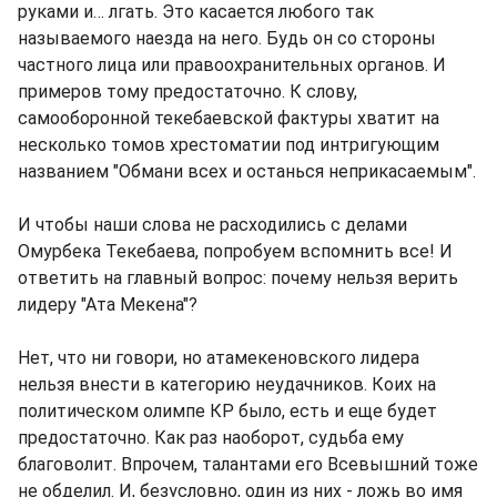
руками и… лгать. Это касается любого так
называемого наезда на него. Будь он со стороны
частного лица или правоохранительных органов. И
примеров тому предостаточно. К слову,
самооборонной текебаевской фактуры хватит на
несколько томов хрестоматии под интригующим
названием "Обмани всех и останься неприкасаемым".
И чтобы наши слова не расходились с делами
Омурбека Текебаева, попробуем вспомнить все! И
ответить на главный вопрос: почему нельзя верить
лидеру "Ата Мекена"?
Нет, что ни говори, но атамекеновского лидера
нельзя внести в категорию неудачников. Коих на
политическом олимпе КР было, есть и еще будет
предостаточно. Как раз наоборот, судьба ему
благоволит. Впрочем, талантами его Всевышний тоже
не обделил. И, безусловно, один из них - ложь во имя