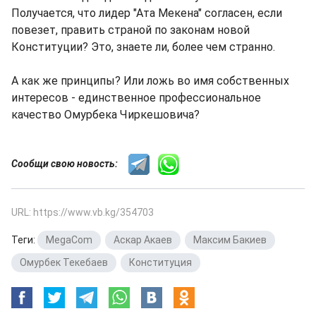
Получается, что лидер "Ата Мекена" согласен, если
повезет, править страной по законам новой
Конституции? Это, знаете ли, более чем странно.
А как же принципы? Или ложь во имя собственных
интересов - единственное профессиональное
качество Омурбека Чиркешовича?
Сообщи свою новость:
URL: https://www.vb.kg/354703
Теги:
MegaCom
,
Аскар Акаев
,
Максим Бакиев
,
Омурбек Текебаев
,
Конституция