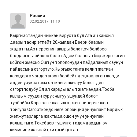
Россия
02.02.2017, 11:10
Кыргызстандан чыккан вируста бул.Ага эч кайсыл
даары тасир этпейт.20жылдан Беери баарын
жадатты.Ар нерсенин акыры болот,эч болбосо
балдарыны ойлосо болот.Адам баласын бир жерге эгип
койгон эмеско.Оштун тополонудан пайдаланып озунун
пайдасына озгортуго.Кыргызстанга келип жаткан
карздарга чондор жооп бербейт деп,каалаган жерди
элден уруксатсыз сатканга акылуу болот деп
озгортподубу.Эл ал карзды алып жаткандай.Тооба
кылдым,суудан курук чыгуу ушундай болот
турбайбы.Карз элге жазылып,жегенинерче жеп
тойгула.Озгорткондо неге опозиция унчукпайт.Бардык
жепжутарларга жактыда,ошон учун унчукпай
калыштыго.Текебаев тушунгон адамдардын эч
кимисине жакпайт,хитрый цыган.