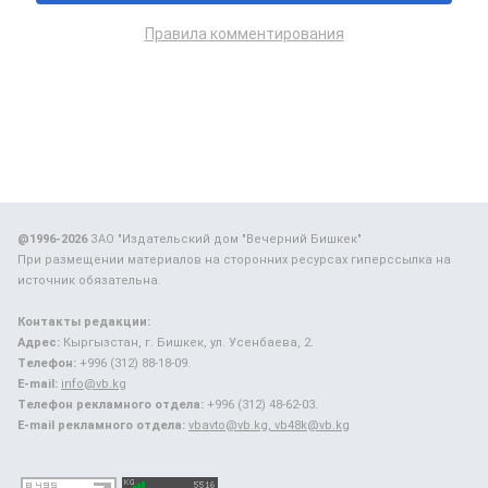
Правила комментирования
@1996-2026
ЗАО "Издательский дом "Вечерний Бишкек"
При размещении материалов на сторонних ресурсах гиперссылка на
источник обязательна.
Контакты редакции:
Адрес:
Кыргызстан, г. Бишкек, ул. Усенбаева, 2.
Телефон:
+996 (312) 88-18-09.
E-mail:
info@vb.kg
Телефон рекламного отдела:
+996 (312) 48-62-03.
E-mail рекламного отдела:
vbavto@vb.kg, vb48k@vb.kg