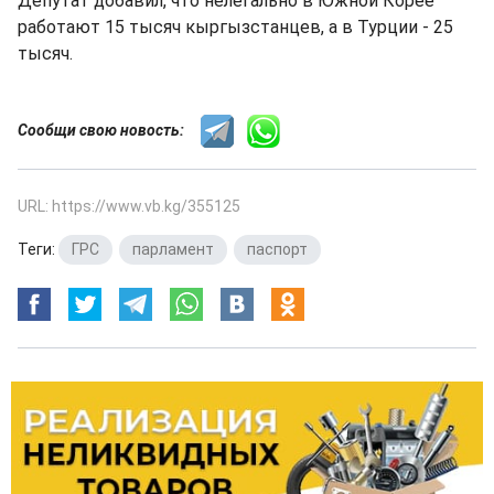
Депутат добавил, что нелегально в Южной Корее
работают 15 тысяч кыргызстанцев, а в Турции - 25
тысяч.
Сообщи свою новость:
URL: https://www.vb.kg/355125
Теги:
ГРС
,
парламент
,
паспорт