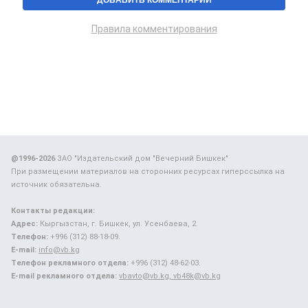
Правила комментирования
@1996-2026
ЗАО "Издательский дом "Вечерний Бишкек"
При размещении материалов на сторонних ресурсах гиперссылка на
источник обязательна.
Контакты редакции:
Адрес:
Кыргызстан, г. Бишкек, ул. Усенбаева, 2.
Телефон:
+996 (312) 88-18-09.
E-mail:
info@vb.kg
Телефон рекламного отдела:
+996 (312) 48-62-03.
E-mail рекламного отдела:
vbavto@vb.kg, vb48k@vb.kg