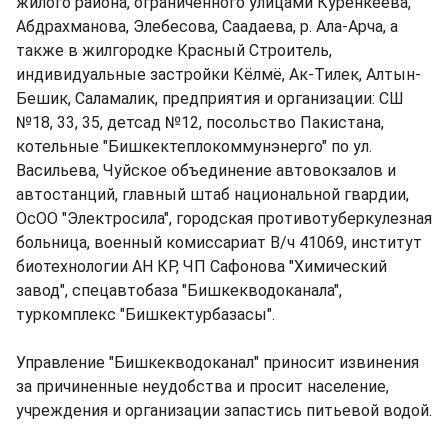
жилого района, ограниченного улицами Куренкеева,
Абдрахманова, Элебесова, Саадаева, р. Ала-Арча, а
также в жилгородке Красный Строитель,
индивидуальные застройки Кёлмё, Ак-Тилек, Алтын-
Бешик, Саламалик, предприятия и организации: СШ
№18, 33, 35, детсад №12, посольство Пакистана,
котельные "Бишкектеплокоммунэнерго" по ул.
Васильева, Чуйское объединение автовокзалов и
автостанций, главный штаб национальной гвардии,
ОсОО "Электросила", городская противотуберкулезная
больница, военный комиссариат В/ч 41069, институт
биотехнологии АН КР, ЧП Сафонова "Химический
завод", спецавтобаза "Бишкекводоканала",
туркомплекс "Бишкектурбазасы".
Управление "Бишкекводоканал" приносит извинения
за причиненные неудобства и просит население,
учреждения и организации запастись питьевой водой.