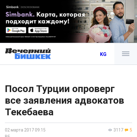
KG
Посол Турции опроверг
все заявления адвокатов
Текебаева
02 марта 2017 09:15
3117
5
ВБ