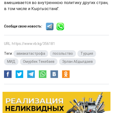
вмешивается во внутреннюю политику других стран,
в том числе и Кыргызстана".
Сообщи свою новость:
URL: https://www.vb.kg/356181
Теги:
авиакатастрофа
,
посольство
,
Турция
,
МИД
,
Омурбек Текебаев
,
Эрлан Абдылдаев