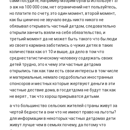
сами посудите, например мээрим булагы использует э/
э аж на 100 000 сом, нет ограничений нет пользуйтесь,
но платите по счету, это один момент, второй момент,
как бы цинично не звучало ведь никто никого не
обязывал открывать частный детдом, следовательно
открыли занчить взяли на себя обязательство, и
третьий момент да не может быть такого что бы люди
из своего кармана заботились о чужих детях в таких
количествах как от 10 и выше, да дело в том что
среднестатистическому человеку содержать своих
детей трудно, это к чему эти частные детдома
открылись так как там есть свои интересы в том числе
и материальные, немало сердобольгых иностранных
спонсоров и местных которые жертвуют деньги в эти
частные дествие дома, в госдетдома не будут так как
не верят , так что хорош прикрыватся детьми.
а что большинство сельских жителей страны живут за
чертой бедности а они что не имеют право на льготы?
для информации в некоторых частных детдомах дети
живут лучше чем в семьях почему, да потому что