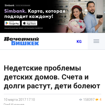
KG
Недетские проблемы
детских домов. Счета и
долги растут, дети болеют
10 марта 2017 17:10
158397
4
Глеб Куренев