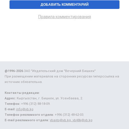
Правила комментирования
@1996-2026
ЗАО "Издательский дом "Вечерний Бишкек"
При размещении материалов на сторонних ресурсах гиперссылка на
источник обязательна.
Контакты редакции:
Адрес:
Кыргызстан, г. Бишкек, ул. Усенбаева, 2.
Телефон:
+996 (312) 88-18-09.
E-mail:
info@vb.kg
Телефон рекламного отдела:
+996 (312) 48-62-03.
E-mail рекламного отдела:
vbavto@vb.kg, vb48k@vb.kg