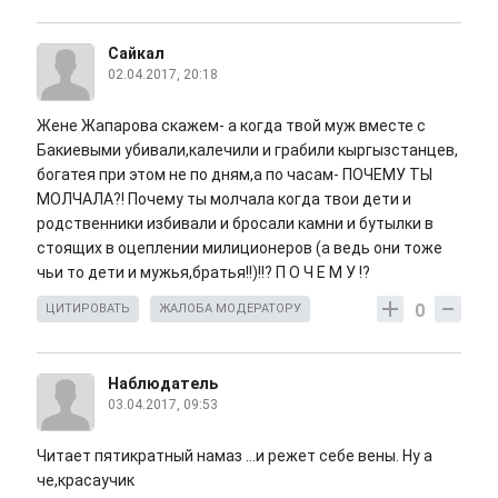
Сайкал
02.04.2017, 20:18
Жене Жапарова скажем- а когда твой муж вместе с
Бакиевыми убивали,калечили и грабили кыргызстанцев,
богатея при этом не по дням,а по часам- ПОЧЕМУ ТЫ
МОЛЧАЛА?! Почему ты молчала когда твои дети и
родственники избивали и бросали камни и бутылки в
стоящих в оцеплении милиционеров (а ведь они тоже
чьи то дети и мужья,братья!!)!!? П О Ч Е М У !?
0
ЦИТИРОВАТЬ
ЖАЛОБА МОДЕРАТОРУ
Наблюдатель
03.04.2017, 09:53
Читает пятикратный намаз ...и режет себе вены. Ну а
че,красаучик