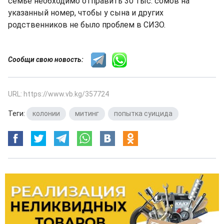
семье необходимо отправить 30 тыс. сомов на
указанный номер, чтобы у сына и других
родственников не было проблем в СИЗО.
Сообщи свою новость:
URL: https://www.vb.kg/357724
Теги:
колонии
,
митинг
,
попытка суицида