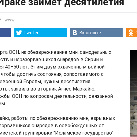
Ираке займет десятилетия
7
-
www
Twitter
Вконтакте
рта ООН, на обезвреживание мин, самодельных
ств и неразорвавшихся снарядов в Сирии и
ся 40–50 лет. Этим двум охваченным войной
, чтобы достичь состояния, сопоставимого с
евоенной Европы, нужны десятилетия
ты, заявила во вторник Агнес Маркайю,
ужбы ООН по вопросам деятельности, связанной
ем.
айю, работы по обезвреживанию мин, взрывных
азорвавшихся снарядов в освобожденных от
мистской группировки "Исламское государство"