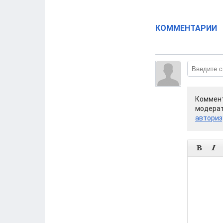
КОММЕНТАРИИ
Коммент
модерат
авториз

