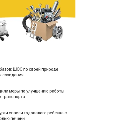
азов: ШОС по своей природе
я созидания
дили меры по улучшению работы
 транспорта
урги спасли годовалого ребенка с
холью печени