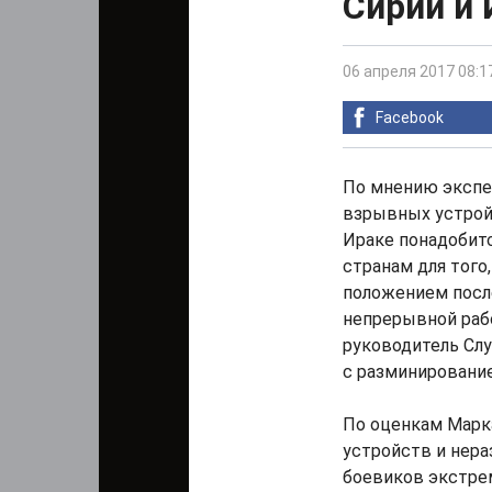
Сирии и 
06 апреля 2017 08:1
Facebook
По мнению экспе
взрывных устрой
Ираке понадобит
странам для того
положением посл
непрерывной рабо
руководитель Сл
с разминировани
По оценкам Марк
устройств и нер
боевиков экстре