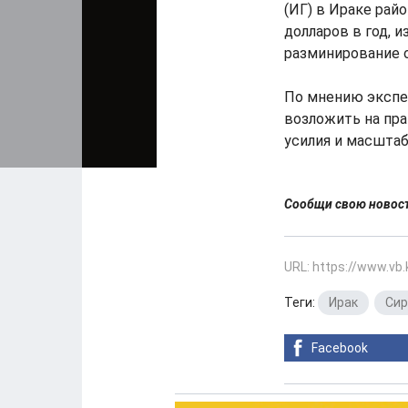
(ИГ) в Ираке рай
долларов в год, 
разминирование 
По мнению экспер
возложить на пра
усилия и масштаб
Сообщи свою ново
URL: https://www.vb
Теги:
Ирак
,
Сир
Facebook