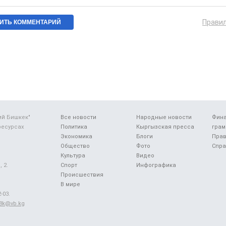
Прави
ий Бишкек"
Все новости
Народные новости
Фин
ресурсах
Политика
Кыргызская пресса
грам
Экономика
Блоги
Прав
Общество
Фото
Спра
Культура
Видео
 2.
Спорт
Инфографика
Происшествия
В мире
-03.
48k@vb.kg