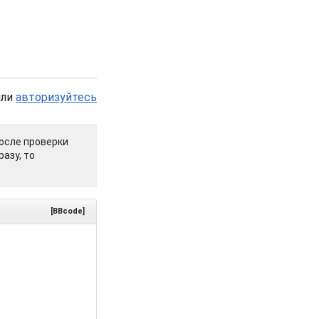
или
авторизуйтесь
осле проверки
азу, то
[BBcode]