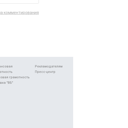
ла комментирования
ансовая
Рекламодателям
отность
Пресс-центр
овая грамотность
вка "ВБ"