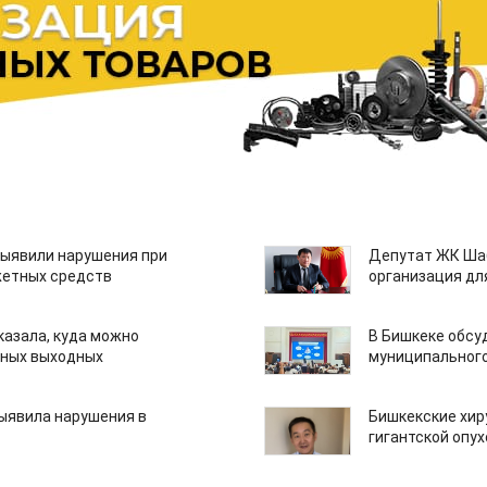
ыявили нарушения при
Депутат ЖК Шаб
етных средств
организация дл
казала, куда можно
В Бишкеке обсу
нных выходных
муниципального
ыявила нарушения в
Бишкекские хир
гигантской опу