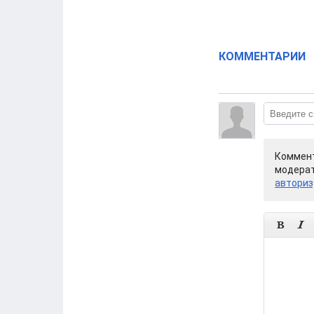
КОММЕНТАРИИ
Коммент
модерат
авториз

