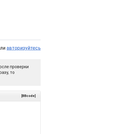
или
авторизуйтесь
осле проверки
азу, то
[BBcode]