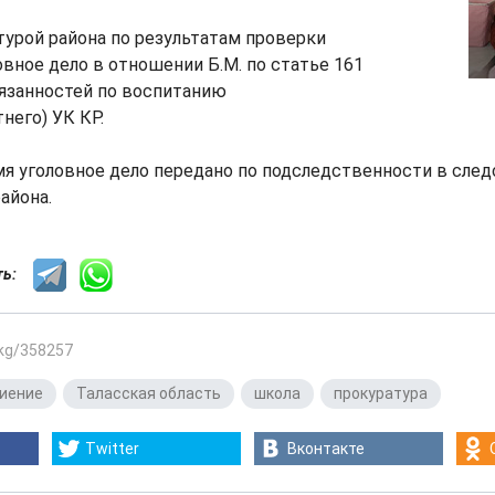
турой района по результатам проверки
вное дело в отношении Б.М. по статье 161
бязанностей по воспитанию
него) УК КР.
мя уголовное дело передано по подследственности в сле
айона.
сть:
.kg/358257
иение
,
Таласская область
,
школа
,
прокуратура
Twitter
Вконтакте