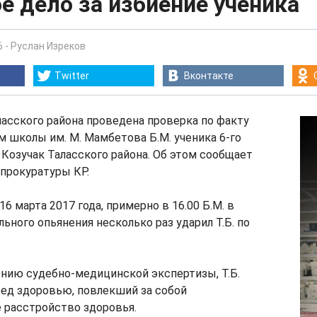
е дело за избиение ученика
6
-
Руслан Изреков
Twitter
Вконтакте
асского района проведена проверка по факту
м школы им. М. Мамбетова Б.М. ученика 6-го
е Козучак Таласского района. Об этом сообщает
прокуратуры КР.
16 марта 2017 года, примерно в 16.00 Б.М. в
льного опьянения несколько раз ударил Т.Б. по
нию судебно-медицинской экспертизы, Т.Б.
ред здоровью, повлекший за собой
 расстройство здоровья.