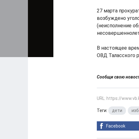
27 марта прокура
возбуждено уголо
(неисполнение о
несовершеннолет
В настоящее вре
ОВД Таласского р
Сообщи свою ново
URL: https://www.vb
Теги:
дети
,
изб
Facebook