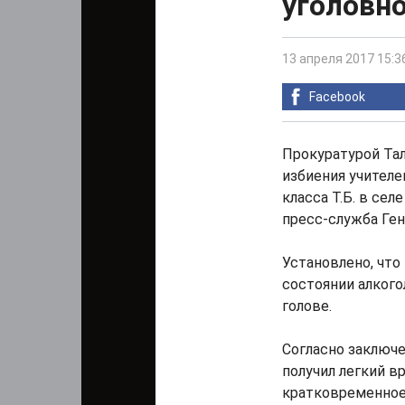
уголовно
13 апреля 2017 15:3
Facebook
Прокуратурой Тал
избиения учителе
класса Т.Б. в сел
пресс-служба Ген
Установлено, что 
состоянии алкого
голове.
Согласно заключе
получил легкий в
кратковременное