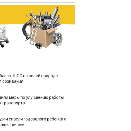
азов: ШОС по своей природе
я созидания
дили меры по улучшению работы
 транспорта
урги спасли годовалого ребенка с
холью печени