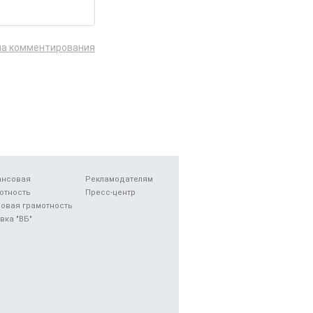
ла комментирования
ансовая
Рекламодателям
отность
Пресс-центр
овая грамотность
вка "ВБ"