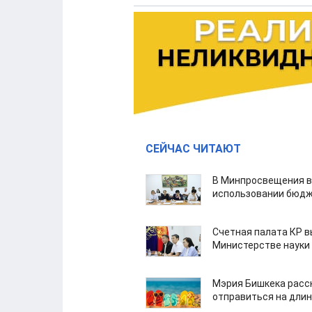
СЕЙЧАС ЧИТАЮТ
В Минпросвещения в
использовании бюдж
Счетная палата КР в
Министерстве науки
Мэрия Бишкека расс
отправиться на дли