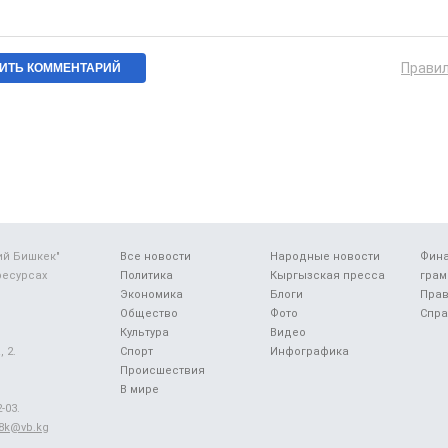
Прави
ий Бишкек"
Все новости
Народные новости
Фин
ресурсах
Политика
Кыргызская пресса
грам
Экономика
Блоги
Прав
Общество
Фото
Спра
Культура
Видео
 2.
Спорт
Инфографика
Происшествия
В мире
-03.
48k@vb.kg