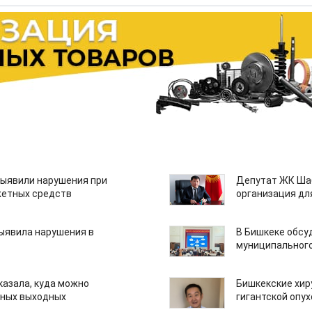
ыявили нарушения при
Депутат ЖК Шаб
етных средств
организация дл
ыявила нарушения в
В Бишкеке обсу
муниципального
казала, куда можно
Бишкекские хир
нных выходных
гигантской опу