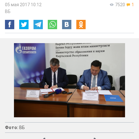
05 мая 2017 10:12
7520
1
ВБ
Фото:
ВБ