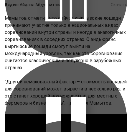
Видео:
Айдана Абдуваитова
Скачать
Мамытов отметил, что сейчас кыргызские лошади
принимают участие только в национальных видах
соревнований внутри страны и иногда в аналогичных
соревнованиях в соседних странах. С эндьюранс
кыргызские лошади смогут выйти на
международный уровень, так как это соревнование
считается классическим и популярно в зарубежных
странах.
"Другой немаловажный фактор – стоимость лошадей
для соревнований может вырасти в несколько раз, и
это станет хорошей возможностью для местных
фермеров и бизнесменов", - добавил Мамытов.