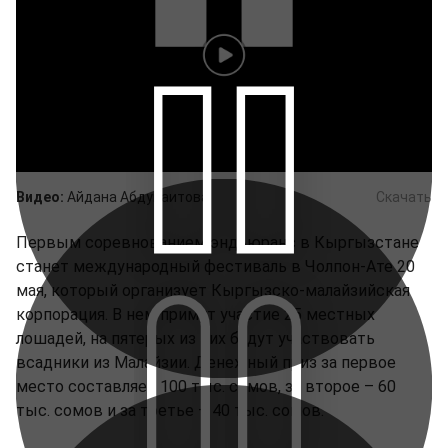
Видео:
Айдана Абдуваитова
Скачать
Первым соревнованием эндьюранс в Кыргызстане
станет международный фестиваль в Чолпон-Ате 20
мая, который организует Кыргызско-малайзийская
корпорация. В нем примут участие 25 местных
лошадей, на пятерых из них будут участвовать
всадники из Малайзии. Денежный приз за первое
место составляет 100 тыс. сомов, за второе – 60
тыс. сомов и за третье – 40 тыс. сомов.