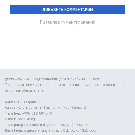
Правила комментирования
@1996-2026
ЗАО "Издательский дом "Вечерний Бишкек"
При размещении материалов на сторонних ресурсах гиперссылка на
источник обязательна.
Контакты редакции:
Адрес:
Кыргызстан, г. Бишкек, ул. Усенбаева, 2.
Телефон:
+996 (312) 88-18-09.
E-mail:
info@vb.kg
Телефон рекламного отдела:
+996 (312) 48-62-03.
E-mail рекламного отдела:
vbavto@vb.kg, vb48k@vb.kg