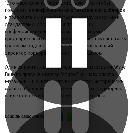
"Это мероприятие проводится для того, чтобы
повысить квалификацию кыргызстанских райдеров
и позволить им ознакомиться с международными
стандартами. Из Малайзии приехали 16
профессиональных спортсменов, которые
предварительно обучили местных спортсменов всем
правилам эндьюранс", - рассказал генеральный
директор корпорации Рамис Карымшаков.
Один из приглашенных райдеров - Камаруддин Абдул
Гани по праву считается "отцом" конного спорта
Малайзии. Он считает, что Кыргызстан исторически
является "конной" страной и уверен, что эндьюранс
найдет свое место в конном спорте страны.
Сообщи свою новость: