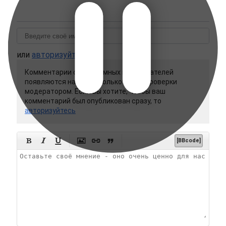
или
авторизуйтесь
Комментарии от анонимных пользователей
появляются на сайте только после проверки
модератором. Если вы хотите, чтобы ваш
комментарий был опубликован сразу, то
авторизуйтесь






[BBcode]