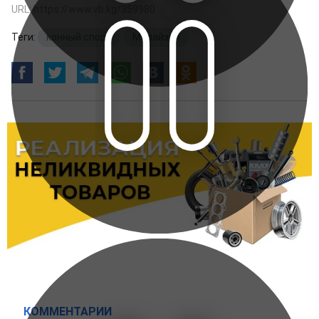
URL: https://www.vb.kg/359980
Теги:
конный спорт
,
Малайзия
КОММЕНТАРИИ