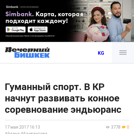
KG
Гуманный спорт. В КР
начнут развивать конное
соревнование эндьюранс
17 мая 2017 16:13
3778
0
Айдана Абдуваитова