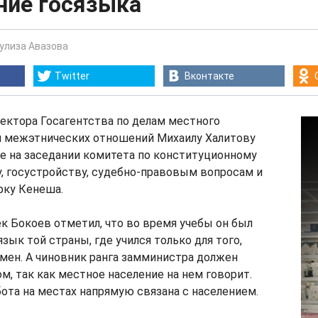
ние госязыка
Гулиза Авазова
Twitter
Вконтакте
ектора Госагентства по делам местного
и межэтнических отношений Михаилу Халитову
е на заседании комитета по конституционному
, госустройству, судебно-правовым вопросам и
рку Кенеша.
 Бокоев отметил, что во время учебы он был
зык той страны, где учился только для того,
мен. А чиновник ранга замминистра должен
м, так как местное население на нем говорит.
бота на местах напрямую связана с населением.