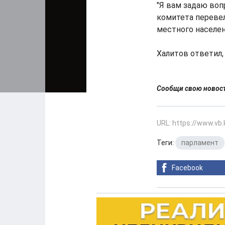
"Я вам задаю воп
комитета перевел
местного населен
Халитов ответил,
Сообщи свою ново
URL: https://www.vb
Теги:
парламент
Facebook