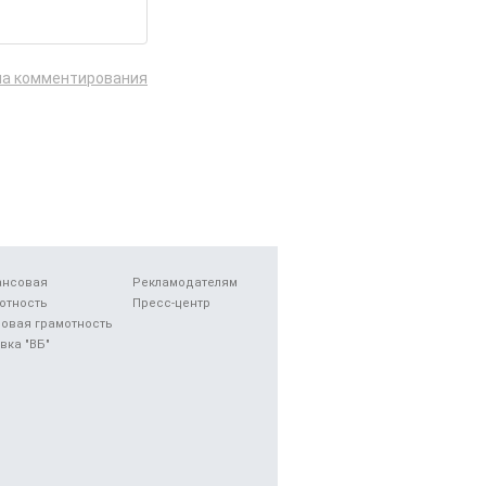
ла комментирования
ансовая
Рекламодателям
отность
Пресс-центр
овая грамотность
вка "ВБ"