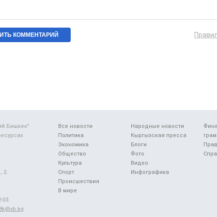
Прави
ий Бишкек"
Все новости
Народные новости
Фин
ресурсах
Политика
Кыргызская пресса
грам
Экономика
Блоги
Прав
Общество
Фото
Спра
Культура
Видео
 2.
Спорт
Инфографика
Происшествия
В мире
-03.
48k@vb.kg