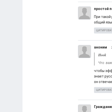
простой п
При такой
общий язы
ЦИТИРОВА
аноним
Hook
Что важ
чтобы эфф
знает рус
он отвеча
ЦИТИРОВА
Гражданин