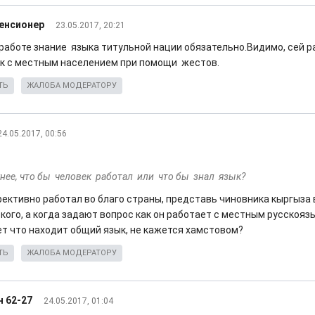
енсионер
23.05.2017, 20:21
 работе знание языка титульной нации обязательно.Видимо, сей 
к с местным населением при помощи жестов.
ТЬ
ЖАЛОБА МОДЕРАТОРУ
24.05.2017, 00:56
нее, что бы человек работал или что бы знал язык?
ективно работал во благо страны, представь чиновника кыргыза 
ского, а когда задают вопрос как он работает с местным русскоя
ет что находит общий язык, не кажется хамстовом?
ТЬ
ЖАЛОБА МОДЕРАТОРУ
 62-27
24.05.2017, 01:04