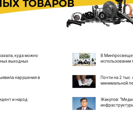
казала, куда можно
В Минпросвещен
нных выходных
использовании
ыявила нарушения в
Почти на 2 тыс.
минимальной пе
идент и народ
Жакупов: "Меди
инфраструктуры