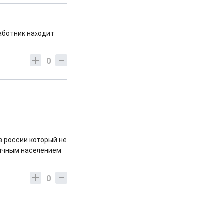
работник находит
0
в россии который не
зычным населением
0