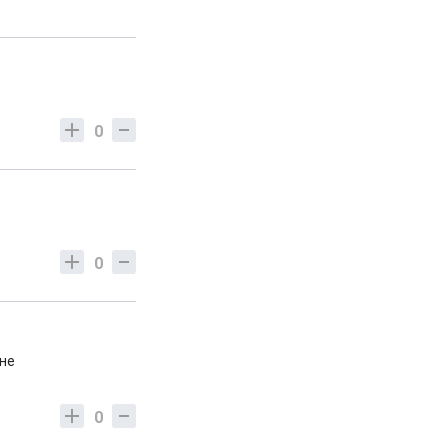
0
0
 не
0