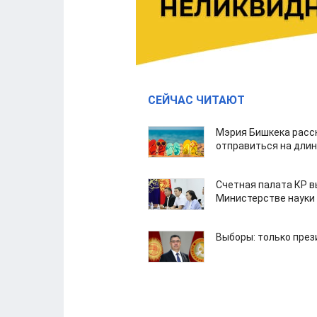
СЕЙЧАС ЧИТАЮТ
Мэрия Бишкека расс
отправиться на дли
Счетная палата КР в
Министерстве науки
Выборы: только през