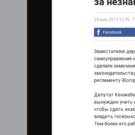
за незна
23 мая 2017 12:35
-
Facebook
Заместителю дир
самоуправления 
сделали замечани
законодательству
регламенту Жого
Депутат Кенжебек
вынужден учить я
чтобы сдать экза
владеть госязыко
Тем более его ра