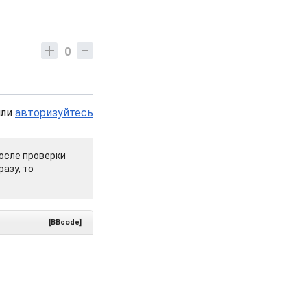
0
или
авторизуйтесь
осле проверки
азу, то
[BBcode]