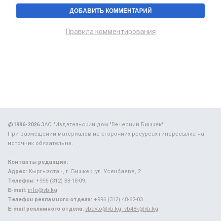
Правила комментирования
@1996-2026
ЗАО "Издательский дом "Вечерний Бишкек"
При размещении материалов на сторонних ресурсах гиперссылка на
источник обязательна.
Контакты редакции:
Адрес:
Кыргызстан, г. Бишкек, ул. Усенбаева, 2.
Телефон:
+996 (312) 88-18-09.
E-mail:
info@vb.kg
Телефон рекламного отдела:
+996 (312) 48-62-03.
E-mail рекламного отдела:
vbavto@vb.kg, vb48k@vb.kg