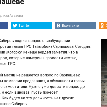
пашеве
Гулиза Авазова
Twitter
Вконтакте
Сабиров поднял вопрос о возбуждении
против главы ГРС Тайырбека Сарпашева. Сегодня,
ании Жогорку Кенеша нардеп заметил, что в
ров, которые намерены провести честно,
ает ГРС.
й месяц не решается вопрос по Сарпашеву,
ы комиссии продлевают, а обязанности главы
о заместители. Нужно уже довести вопрос до
, а если виноват, пусть понесет
 Как будто на эту должность нет других
сказал Сабиров.