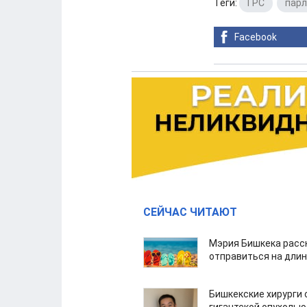
Теги:
ГРС
,
пар
Facebook
СЕЙЧАС ЧИТАЮТ
Мэрия Бишкека расс
отправиться на дли
Бишкекские хирурги 