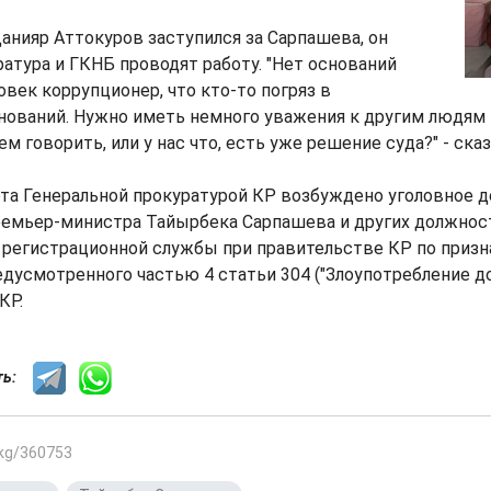
анияр Аттокуров заступился за Сарпашева, он
уратура и ГКНБ проводят работу. "Нет оснований
овек коррупционер, что кто-то погряз в
нований. Нужно иметь немного уважения к другим людям 
м говорить, или у нас что, есть уже решение суда?" - сказ
та Генеральной прокуратурой КР возбуждено уголовное 
емьер-министра Тайырбека Сарпашева и других должнос
 регистрационной службы при правительстве КР по приз
едусмотренного частью 4 статьи 304 ("Злоупотребление
КР.
сть:
.kg/360753