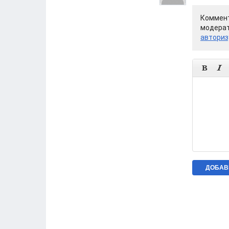
Коммент
модерат
авториз

