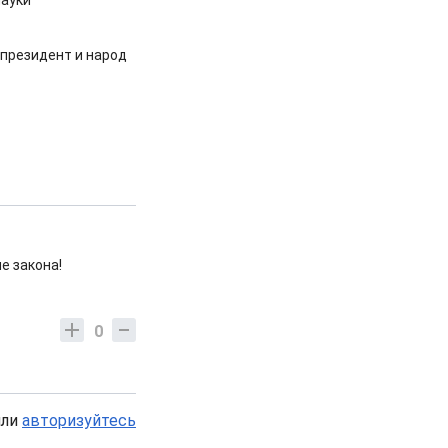
ауки
 президент и народ
ше закона!
0
или
авторизуйтесь