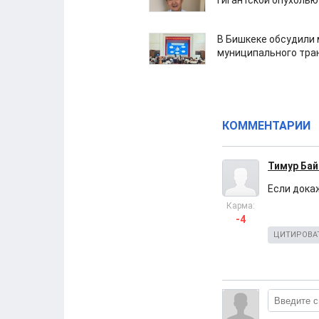
гигантской опухолью
В Бишкеке обсудили
муниципального тра
КОММЕНТАРИИ
Тимур Ба
Если докаж
Карма:
-4
ЦИТИРОВА