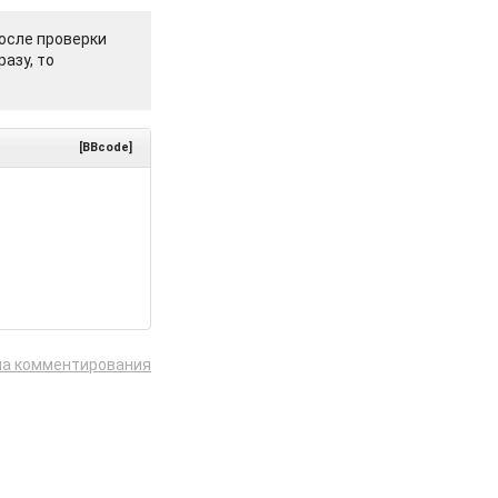
осле проверки
азу, то
[BBcode]
ла комментирования