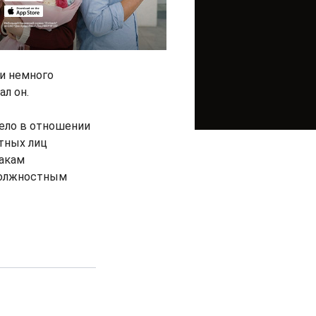
и немного
ал он.
дело в отношении
тных лиц
накам
 должностным