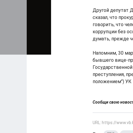
Другой депутат Д
сказал, что прок
говорить, что чел
коррупции без ос
думать, прежде че
Напомним, 30 мар
бывшего вице-пр
Государственной
преступления, пр
положением") УК 
Сообщи свою ново
URL: https://www.vb