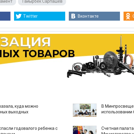
ламент
,
Тайырбек Сарпашев
Twitter
Вконтакте
казала, куда можно
В Минпросвещен
нных выходных
использовании
спасли годовалого ребенка с
Счетная палата