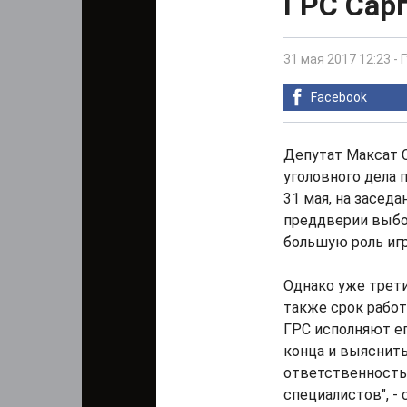
ГРС Сар
31 мая 2017 12:23
-
Facebook
Депутат Максат 
уголовного дела 
31 мая, на засед
преддверии выбо
большую роль игр
Однако уже трети
также срок работ
ГРС исполняют ег
конца и выяснить
ответственность.
специалистов", - 