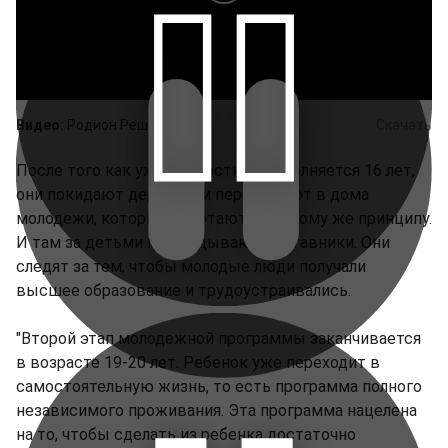
Видео:
Родион Решетов
Скачать
После того как уже подросткам исполняется 16 лет,
они покидают деревню и переезжают в дома
молодежи, которые работают по такому же принципу.
И там за детьми приглядывают наставники. Они
следят за тем, чтобы молодые люди получали
высшее образование и трудоустраивались.
"Второй этап молодежной программы заканчивается
в возрасте 19-20 лет. Ребенок уже переходит в
самостоятельную жизнь, то есть программа полного
независимого проживания. Эта программа нацелена
на то, чтобы сделать из ребенка достаточно