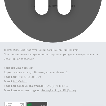
Правила комментирования
@1996-2026
ЗАО "Издательский дом "Вечерний Бишкек"
При размещении материалов на сторонних ресурсах гиперссылка на
источник обязательна.
Контакты редакции:
Адрес:
Кыргызстан, г. Бишкек, ул. Усенбаева, 2.
Телефон:
+996 (312) 88-18-09.
E-mail:
info@vb.kg
Телефон рекламного отдела:
+996 (312) 48-62-03.
E-mail рекламного отдела:
vbavto@vb.kg, vb48k@vb.kg