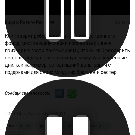
Видео:
Родион Решетов
Скачать
Как говорят работники данного общественного
фонда, многие выпускники после завершения
приходят в гости по-семейному, чтобы поблагодарить
свою не родную, но настоящую маму. А в особенные
дни, как например, сегодняшний день, еще и с
подарками для своих младших братьев и сестер.
Сообщи свою новость:
URL: https://www.vb.kg/360821
Теги:
дети
,
праздник
,
социальная защита
,