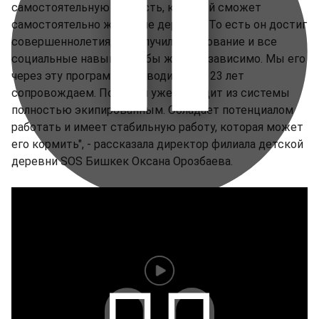
самостоятельную личность, который сможет
самостоятельно жить вне деревни. То есть он достиг
совершеннолетия, он получил образование и все
социальные навыки, чтобы жить независимо. Мы его
через эту программу проводим и до 23 лет
сопровождаем. После он уже выходит из системы
полностью экипированным. Обладает потенциалом
работать и имеет стабильную работу, которая может
его кормить", - рассказала директор филиала детской
деревни SOS Бишкек Оксана Орозбаева.