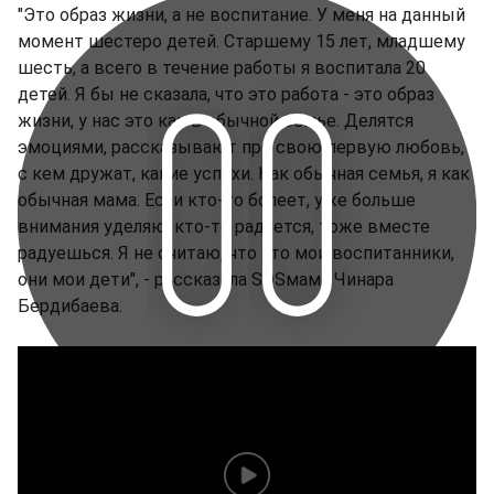
"Это образ жизни, а не воспитание. У меня на данный
момент шестеро детей. Старшему 15 лет, младшему
шесть, а всего в течение работы я воспитала 20
детей. Я бы не сказала, что это работа - это образ
жизни, у нас это как в обычной семье. Делятся
эмоциями, рассказывают про свою первую любовь,
с кем дружат, какие успехи. Как обычная семья, я как
обычная мама. Если кто-то болеет, уже больше
внимания уделяю, кто-то радуется, тоже вместе
радуешься. Я не считаю, что это мои воспитанники,
они мои дети", - рассказала SOSмама Чинара
Бердибаева.