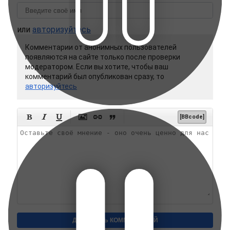
или
авторизуйтесь
Комментарии от анонимных пользователей
появляются на сайте только после проверки
модератором. Если вы хотите, чтобы ваш
комментарий был опубликован сразу, то
авторизуйтесь






[BBcode]