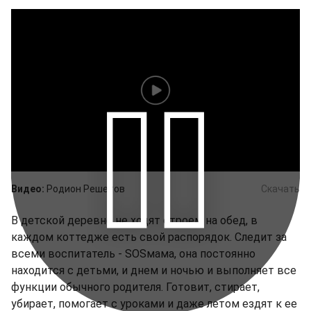
Видео:
Родион Решетов
Скачать
В детской деревне не ходят строем на обед, в
каждом коттедже есть свой распорядок. Следит за
всеми воспитатель - SOSмама, она постоянно
находится с детьми, и днем и ночью и выполняет все
функции обычного родителя. Готовит, стирает,
убирает, помогает с уроками и даже летом ездят к ее