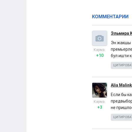
КОММЕНТАРИИ
Эльмира 
Эн жакшы 
премьерле
Карма:
+10
бул ишти 
ЦИТИРОВА
Alia Malin
Если бы к
предвыборн
Карма:
+3
не пришло
ЦИТИРОВА