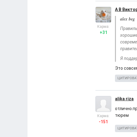
А В Викто
alex beg
Карма:
Правиль
+31
хорошие.
совреме
правите
Я подде
Это совсем
ЦИТИРОВА
alika riza
отлично.п
тюрем
Карма:
-151
ЦИТИРОВА