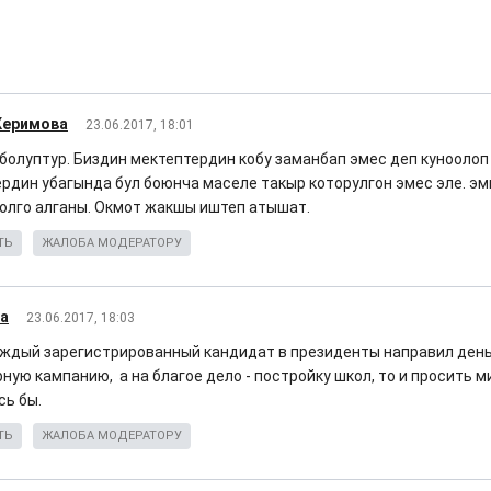
Керимова
23.06.2017, 18:01
болуптур. Биздин мектептердин кобу заманбап эмес деп куноолоп
рдин убагында бул боюнча маселе такыр которулгон эмес эле. эм
колго алганы. Окмот жакшы иштеп атышат.
ТЬ
ЖАЛОБА МОДЕРАТОРУ
ka
23.06.2017, 18:03
аждый зарегистрированный кандидат в президенты направил день
ую кампанию, а на благое дело - постройку школ, то и просить м
сь бы.
ТЬ
ЖАЛОБА МОДЕРАТОРУ