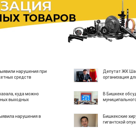
ыявили нарушения при
Депутат ЖК Шаб
етных средств
организация дл
казала, куда можно
В Бишкеке обсу
нных выходных
муниципального
ыявила нарушения в
Бишкекские хир
гигантской опу