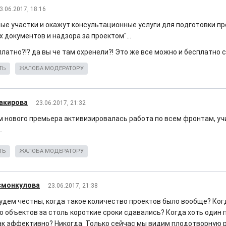
3.06.2017, 18:16
ьные участки и окажут консультационные услуги для подготовки п
 документов и надзора за проектом"...
латно?!? да вы че там охренели?! Это же все можно и бесплатно с
ТЬ
ЖАЛОБА МОДЕРАТОРУ
акирова
23.06.2017, 21:32
м нового премьера активизировалась работа по всем фронтам, у
.
ТЬ
ЖАЛОБА МОДЕРАТОРУ
смонкулова
23.06.2017, 21:38
удем честны, когда такое количество проектов было вообще? Ког
о объектов за столь короткие сроки сдавались? Когда хоть один
ак эффективно? Никогда. Только сейчас мы видим плодотворную 