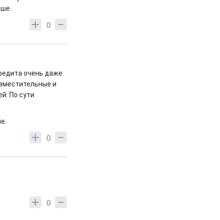
чше.
0
кредита очень даже
я вместительные и
й. По сути
ие.
0
0