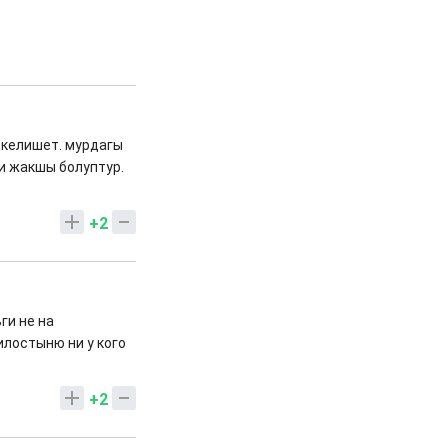
 келишет. мурдагы
и жакшы болуптур.
+2
ги не на
илостыню ни у кого
+2