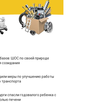
азов: ШОС по своей природе
я созидания
дили меры по улучшению работы
 транспорта
урги спасли годовалого ребенка с
холью печени