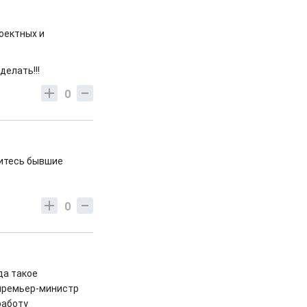
роектных и
делать!!!
0
читесь бывшие
0
да такое
 премьер-министр
работу