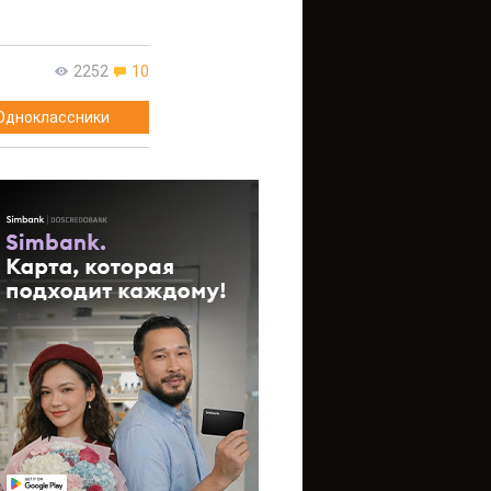
2252
10
Одноклассники