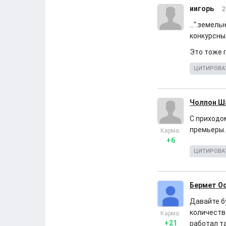
иигорь
2
...".земел
конкурсных
Это тоже п
ЦИТИРОВА
Чолпон Ш
С приходо
премьеры..
Карма:
+6
ЦИТИРОВА
Бермет О
Давайте б
количеств
Карма:
+21
работал т