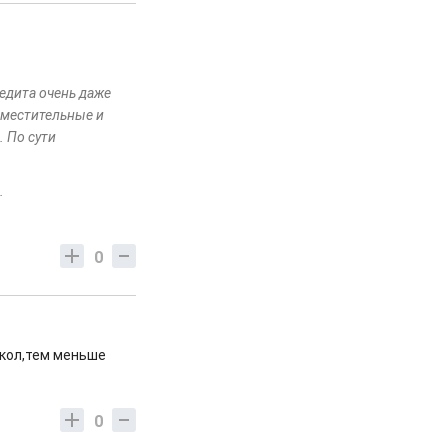
едита очень даже
 вместительные и
. По сути
е.
0
кол,тем меньше
0