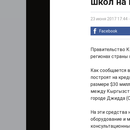
школ на
23 июня 2017 17:44
Facebook
Правительство К
регионах страны 
Как сообщается в
построят на кред
размере $30 милл
между Кыргызста
городе Джидда (С
На эти средства 
оборудование и м
консультационные