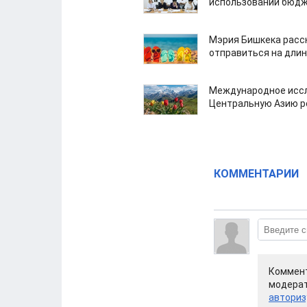
использовании бюдж
Мэрия Бишкека расс
отправиться на дли
Международное иссл
Центральную Азию р
КОММЕНТАРИИ
Коммент
модерат
авториз