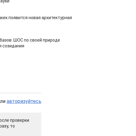
ауки
шкек появится новая архитектурная
азов: ШОС по своей природе
я созидания
или
авторизуйтесь
осле проверки
азу, то