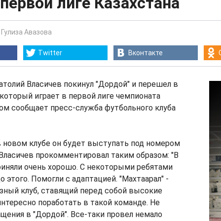
 первой лиге Казахстана
-
Гулиза Авазова
Twitter
Вконтакте
толий Власичев покинул "Дордой" и перешел в
, который играет в первой лиге чемпионата
том сообщает пресс-служба футбольного клуба
в новом клубе он будет выступать под номером
 Власичев прокомментировал таким образом: "В
риняли очень хорошо. С некоторыми ребятами
 этого. Помогли с адаптацией. "Махтаарал" -
зный клуб, ставящий перед собой высокие
интересно поработать в такой команде. Не
ения в "Дордой". Все-таки провел немало