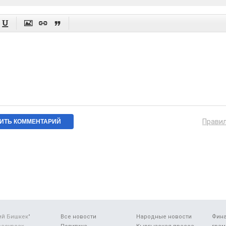




Прави
ий Бишкек"
Все новости
Народные новости
Фин