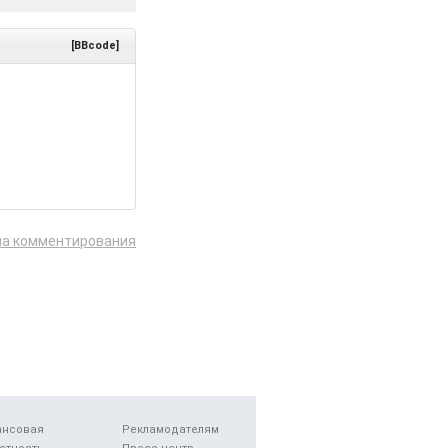
[BBcode]
ла комментирования
ансовая
Рекламодателям