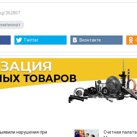
.kg/362807
чемпионат
Twitter
Вконтакте
ыявили нарушения при
Счетная палата