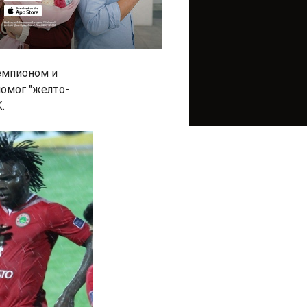
чемпионом и
помог "желто-
.