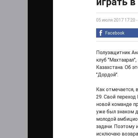
играть в
05 июля 2017 17:20
Facebook
Полузащитник Ана
клуб "Махтаарал"
Казахстана. Об э
"Дордой".
Как отмечается, 
29. Свой переход
новой команде п
уже был знаком до
молодой амбицио
задачи. Поэтому 
исключаю возвращ