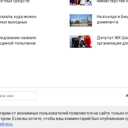
етных средств
Министерстве н
казала, куда можно
На въезде в Би
нных выходных
доминанта
едование назвало
Депутат ЖК Шаб
одиной тюльпанов
организация дл
арии от анонимных пользователей появляются на сайте только п
ором. Если вы хотите, чтобы ваш комментарий был опубликован ср
уйтесь