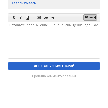
авторизуйтесь






[BBcode]
Правила комментирования