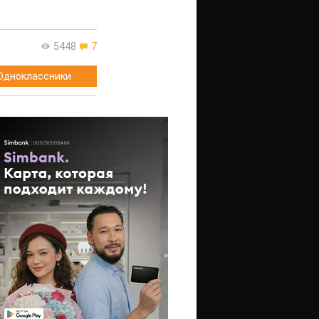
5448
7
Одноклассники