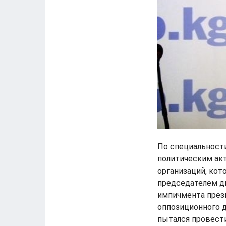
По специальности
политическим ак
организаций, кот
председателем дв
импичмента прези
оппозиционного д
пытался провести