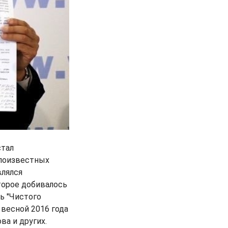
стал
алоизвестных
влялся
торое добивалось
ь "Чистого
 весной 2016 года
ва и других.