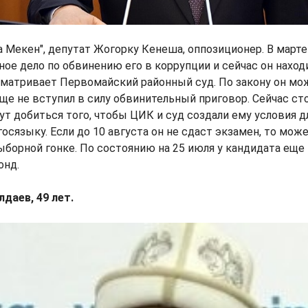
а Мекен", депутат Жогорку Кенеша, оппозиционер. В март
ное дело по обвинению его в коррупции и сейчас он наход
сматривает Первомайский районный суд. По закону он мо
еще не вступил в силу обвинительный приговор. Сейчас с
ут добиться того, чтобы ЦИК и суд создали ему условия 
госязыку. Если до 10 августа он не сдаст экзамен, то мож
борной гонке. По состоянию на 25 июля у кандидата еще
онд.
даев, 49 лет.