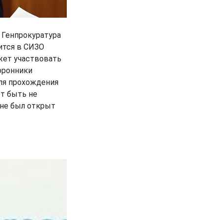
е Генпрокуратура
ится в СИЗО
жет участвовать
торонники
для прохождения
ет быть не
 не был открыт