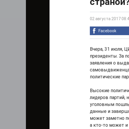
страной?
02 августа 2017 08:
Facebook
Вчера, 31 июля,
президенты. За п
заявления о выдв
самовыдвиженцам
политические пар
Высокие политиче
лидеров партий, 
уголовным пошлы
данные и заверш
может заметно по
а кто-то может и 