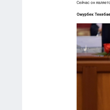
Сейчас он являет
Омурбек Текебаев