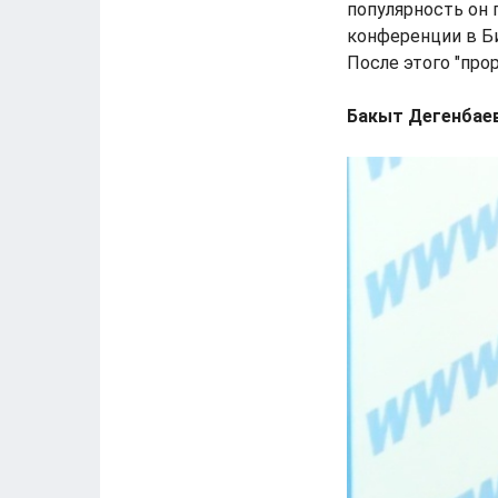
популярность он 
конференции в Би
После этого "про
Бакыт Дегенбаев,