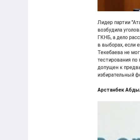
Лидер партии "Ат
возбудила уголов
ГКНБ, а дело рас
в выборах, если 
Текебаева не мог
тестирования по 
допущен к предвы
избирательный ф
Арстанбек Абдыл