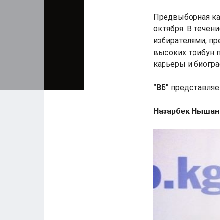
Предвыборная кам
октября. В течен
избирателями, п
высоких трибун п
карьеры и биогра
"ВБ"
представляет
Назарбек Нышано