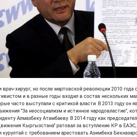
 врач-хирург, но после мартовской революции 2010 года 
тивистом и в разные годы входил в состав нескольких м
орые часто выступали с критикой власти. В 2013 году он я
ижения "За неосоциализм и истинное народовластие", ко
денту Алмазбеку Атамбаеву. В 2014 году как председател
вижения Кыргызстана" ратовал за вступление КР в ЕАЭС,
 курултай с требованием арестовать Азимбека Бекназаро