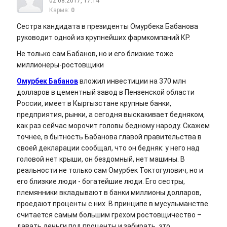
02.08.2017, 17:14
Карма:
0
Сестра кандидата в президенты Омурбека Бабанова
руководит одной из крупнейших фармкомпаний КР.
Не только сам Бабанов, но и его близкие тоже
миллионеры-ростовщики
Омурбек Бабанов
вложил инвестиции на 370 млн
долларов в цементный завод в Пензенской области
России, имеет в Кыргызстане крупные банки,
предприятия, рынки, а сегодня выскакивает бедняком,
как раз сейчас морочит головы бедному народу. Скажем
точнее, в бытность Бабанова главой правительства в
своей декларации сообщал, что он бедняк: у него над
головой нет крыши, он бездомный, нет машины. В
реальности не только сам Омурбек Токтогулович, но и
его близкие люди - богатейшие люди. Его сестры,
племянники вкладывают в банки миллионы долларов,
проедают проценты с них. В принципе в мусульманстве
считается самым большим грехом ростовщичество –
давать деньги под проценты и забирать, это