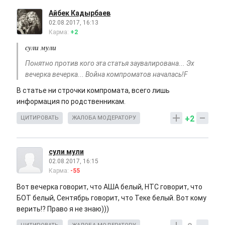
Айбек Кадырбаев
02.08.2017, 16:13
Карма:
+2
сули мули
Понятно против кого эта статья заувалирована... Эх
вечерка вечерка... Война компроматов началась!F
В статье ни строчки компромата, всего лишь
информация по родственникам.
+2
ЦИТИРОВАТЬ
ЖАЛОБА МОДЕРАТОРУ
сули мули
02.08.2017, 16:15
Карма:
-55
Вот вечерка говорит, что АША белый, НТС говорит, что
БОТ белый, Сентябрь говорит, что Теке белый. Вот кому
верить!? Право я не знаю)))