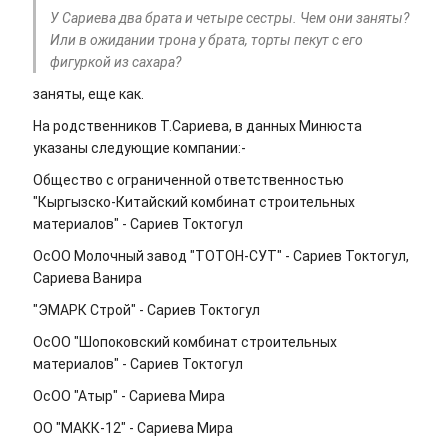
У Сариева два брата и четыре сестры. Чем они заняты?
Или в ожидании трона у брата, торты пекут с его
фигуркой из сахара?
заняты, еще как.
На родственников Т.Сариева, в данных Минюста
указаны следующие компании:-
Общество с ограниченной ответственностью
"Кыргызско-Китайский комбинат строительных
материалов" - Сариев Токтогул
ОсОО Молочный завод "ТОТОН-СУТ" - Сариев Токтогул,
Сариева Ванира
"ЭМАРК Строй" - Сариев Токтогул
ОсОО "Шопоковский комбинат строительных
материалов" - Сариев Токтогул
ОсОО "Атыр" - Сариева Мира
ОО "МАКК-12" - Сариева Мира