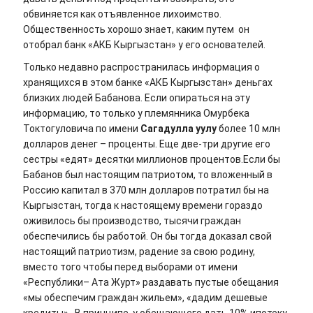
обвиняется как отъявленное лихоимство.
Общественность хорошо знает, каким путем он
отобрал банк «АКБ Кыргызстан» у его основателей.
Только недавно распространилась информация о
хранящихся в этом банке «АКБ Кыргызстан» деньгах
близких людей Бабанова. Если опираться на эту
информацию, то только у племянника Омурбека
Токтогуловича по имени
Сагадулла уулу
более 10 млн
долларов денег – проценты. Еще две-три другие его
сестры «едят» десятки миллионов процентов.Если бы
Бабанов был настоящим патриотом, то вложенный в
Россию капитал в 370 млн долларов потратил бы на
Кыргызстан, тогда к настоящему времени гораздо
оживилось бы производство, тысячи граждан
обеспечились бы работой. Он бы тогда доказал свой
настоящий патриотизм, радение за свою родину,
вместо того чтобы перед выборами от имени
«Республики– Ата Журт» раздавать пустые обещания
«мы обеспечим граждан жильем», «дадим дешевые