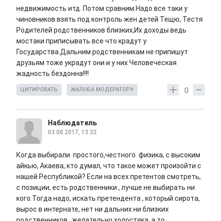
недвижимость итд. Потом сравним.Надо все таки у
чиновников взять под контроль жен детей Тещю, Тестя
Родителей родственников близких,Их доходы ведь
мостаки приписывать все что крадут у
Государства.Дальним родственникам не припишут
друзьям тоже украдут они и у них Человеческая
жадность бездонна!!!!
0
ЦИТИРОВАТЬ
ЖАЛОБА МОДЕРАТОРУ
Наблюдатель
03.08.2017, 13:32
Когда выбирали простого,честного физика, с высоким
айкью, Акаева, кто думал, что такое может произойти с
нашей Республикой? Если на всех претентов смотреть,
с позиции, есть родственники , лучше не выбирать ни
кого.Тогда надо, искать претендента , который сирота,
вырос в интернате, нет ни дальних ни близких
родственников , желательно холостяка, а то