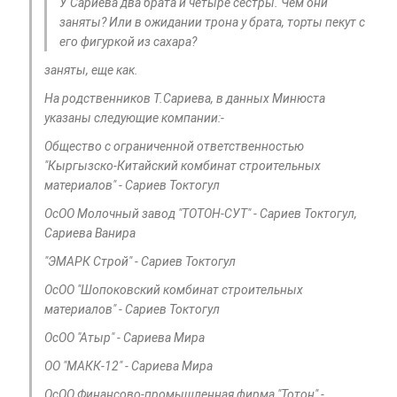
У Сариева два брата и четыре сестры. Чем они
заняты? Или в ожидании трона у брата, торты пекут с
его фигуркой из сахара?
заняты, еще как.
На родственников Т.Сариева, в данных Минюста
указаны следующие компании:-
Общество с ограниченной ответственностью
"Кыргызско-Китайский комбинат строительных
материалов" - Сариев Токтогул
ОсОО Молочный завод "ТОТОН-СУТ" - Сариев Токтогул,
Сариева Ванира
"ЭМАРК Строй" - Сариев Токтогул
ОсОО "Шопоковский комбинат строительных
материалов" - Сариев Токтогул
ОсОО "Атыр" - Сариева Мира
ОО "МАКК-12" - Сариева Мира
ОсОО Финансово-промышленная фирма "Тотон" -