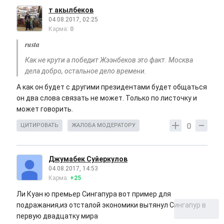
т акылбеков
04.08.2017, 02:25
Карма:
0
rusta
Как не крути а победит Жээнбеков это факт. Москва
дела добро, остальное дело времени.
А как он будет с другими президентами будет общаться
он два слова связать не может. Только по листочку и
может говорить.
0
ЦИТИРОВАТЬ
ЖАЛОБА МОДЕРАТОРУ
Джумабек Суйеркулов
04.08.2017, 14:53
Карма:
+25
Ли Куан ю премьер Сингапура вот пример для
подражания,из отсталой экономики вытянул Сингапур в
первую двадцатку мира