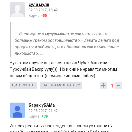
сули мули
02.08.2017, 18:42
Карма:
-55
...
...
В принципе в мусульманстве считается самым
большим грехом ростовщичество – давать деньги под
проценты и забирать, это обвиняется как отъявленное
лихоимство. ....
Ну в этом случае остается только Чубак Ажы или
Турсунбай Бакир уулу))) Но и они не нравятся многим
слоям общества. (в смысле исламофобам)
-1
ЦИТИРОВАТЬ
ЖАЛОБА МОДЕРАТОРУ
Барак уБАМа
02.08.2017, 21:42
Карма:
+39
Из всех реальных претендентов шансы установить