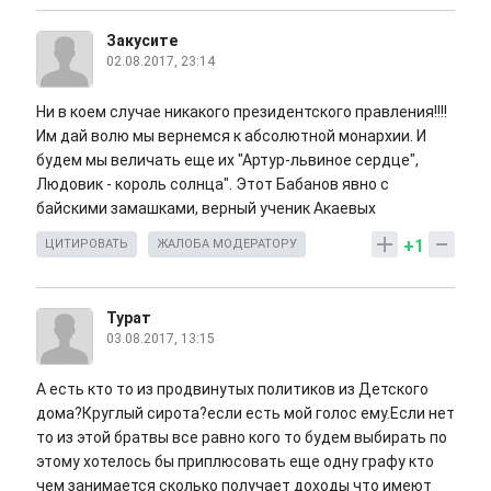
Закусите
02.08.2017, 23:14
Ни в коем случае никакого президентского правления!!!!
Им дай волю мы вернемся к абсолютной монархии. И
будем мы величать еще их "Артур-львиное сердце",
Людовик - король солнца". Этот Бабанов явно с
байскими замашками, верный ученик Акаевых
+1
ЦИТИРОВАТЬ
ЖАЛОБА МОДЕРАТОРУ
Турат
03.08.2017, 13:15
А есть кто то из продвинутых политиков из Детского
дома?Круглый сирота?если есть мой голос ему.Если нет
то из этой братвы все равно кого то будем выбирать по
этому хотелось бы приплюсовать еще одну графу кто
чем занимается сколько получает доходы что имеют