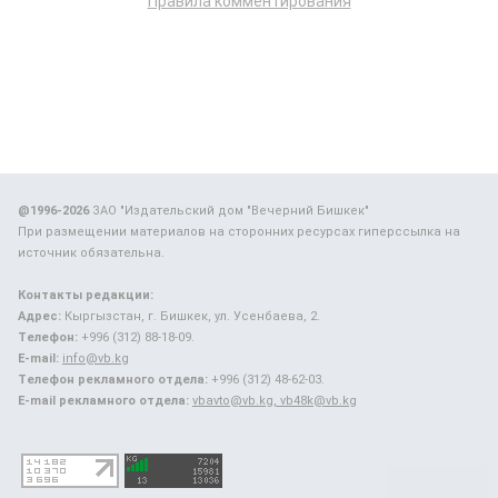
Правила комментирования
@1996-2026
ЗАО "Издательский дом "Вечерний Бишкек"
При размещении материалов на сторонних ресурсах гиперссылка на
источник обязательна.
Контакты редакции:
Адрес:
Кыргызстан, г. Бишкек, ул. Усенбаева, 2.
Телефон:
+996 (312) 88-18-09.
E-mail:
info@vb.kg
Телефон рекламного отдела:
+996 (312) 48-62-03.
E-mail рекламного отдела:
vbavto@vb.kg, vb48k@vb.kg