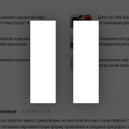
ыявили нарушения при
Депутат ЖК Шаб
етных средств
организация дл
казала, куда можно
В Бишкеке обсу
нных выходных
муниципального
ыявила нарушения в
Бишкекские хир
гигантской опу
ихомиров
31.08.2017, 11:18
сь пройти через 2 революции, но зато в итоге мы стали первой с
становила парламентскую форму правления и создала прецедент