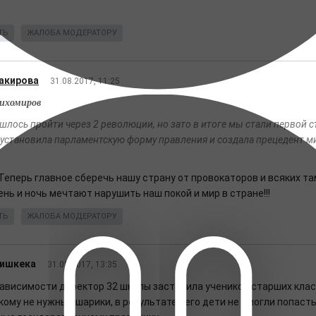
ТЬ
ЖАЛОБА МОДЕРАТОРУ
акирова
31.08.2017, 11:25
Тихомиров
шлось пройти через 2 революции, но зато в итоге мы стали первой с
 установила парламентскую форму правления и создала прецедент м
Теперь главное сберечь нашу страну от провокаторов и всяких та
нь и ночь мечтают нарушить наш покой и мир в стране!!!
ТЬ
ЖАЛОБА МОДЕРАТОРУ
Бишкека
31.08.2017, 13:35
зависимости директор 32 школы заставила учеников старших клас
кому не нужные шарики, в результате чего дети не смогли попаст