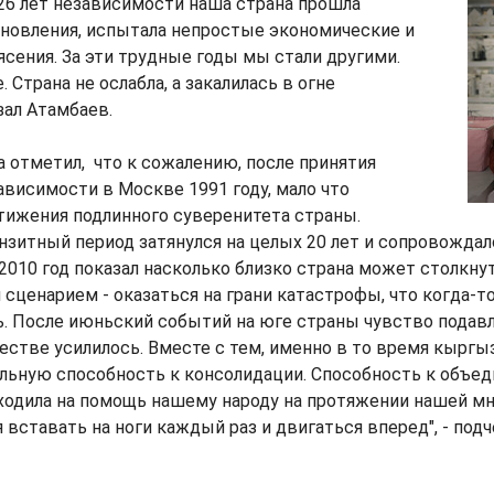
а 26 лет независимости наша страна прошла
ановления, испытала непростые экономические и
сения. За эти трудные годы мы стали другими.
 Страна не ослабла, а закалилась в огне
зал Атамбаев.
а отметил, что к сожалению, после принятия
ависимости в Москве 1991 году, мало что
тижения подлинного суверенитета страны.
нзитный период затянулся на целых 20 лет и сопровожда
 2010 год показал насколько близко страна может столкн
сценарием - оказаться на грани катастрофы, что когда-т
. После июньский событий на юге страны чувство подав
стве усилилось. Вместе с тем, именно в то время кырг
ельную способность к консолидации. Способность к объе
ходила на помощь нашему народу на протяжении нашей м
я вставать на ноги каждый раз и двигаться вперед", - под