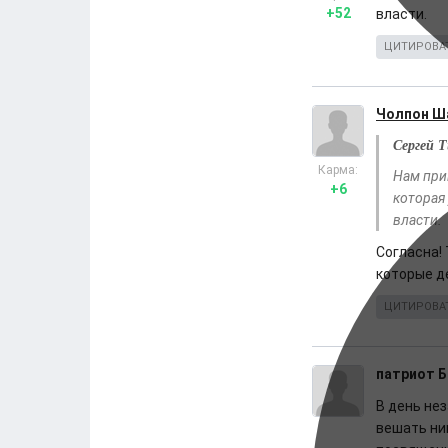
+52
власти.
ЦИТИРОВА
Чолпон Ш
Сергей 
Карма:
Нам при
+6
которая
власти.
Согласна! 
которые де
ЦИТИРОВА
патриот 
В день не
вешать ни