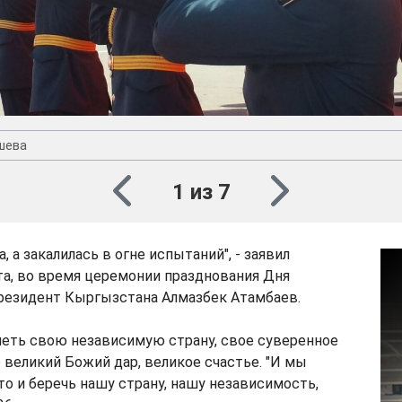
шева
1 из 7
а, а закалилась в огне испытаний", - заявил
ста, во время церемонии празднования Дня
резидент Кыргызстана Алмазбек Атамбаев.
меть свою независимую страну, свое суверенное
о великий Божий дар, великое счастье. "И мы
о и беречь нашу страну, нашу независимость,