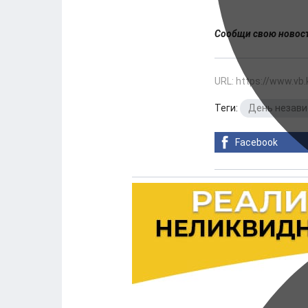
Сообщи свою ново
URL: https://www.vb
Теги:
День незав
Facebook