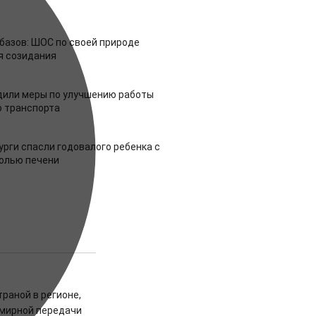
азов: ШОС по своей природе
я созидания
дили меры по улучшению работы
 транспорта
урги спасли годовалого ребенка с
холью печени
траной в регионе,
 мирной передачи