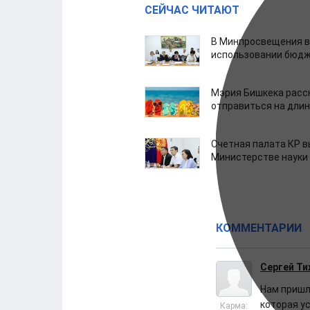
СЕЙЧАС ЧИТАЮТ
В Минпросвещения в
использовании бюдж
Мэрия Бишкека расс
отправиться на дли
Счетная палата КР в
Министерстве науки
КОММЕНТАРИИ
Сергей Т
Нам пришло
которая у
Карма: