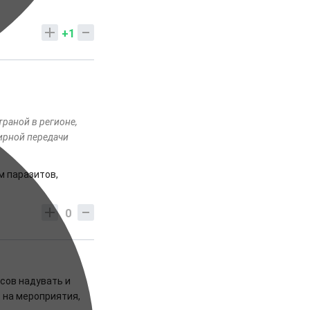
+1
траной в регионе,
ирной передачи
м паразитов,
0
сов надувать и
ь на мероприятия,