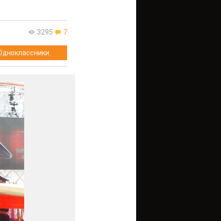
3295
7
Одноклассники