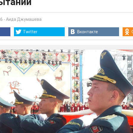
пытаний
26
-
Аида Джумашева
Twitter
Вконтакте