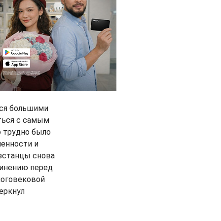
лся большими
уться с самым
о трудно было
ленности и
ызстанцы снова
динению перед
ноговековой
черкнул