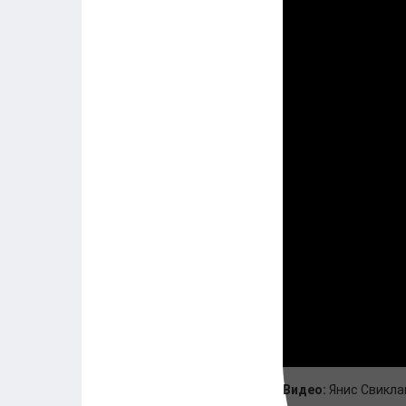
Видео:
Янис Свикла