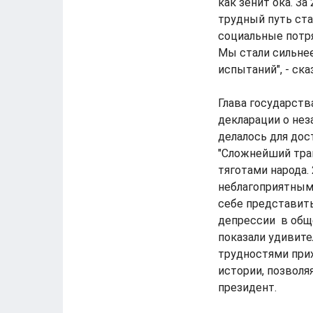
как зенит ока. З
трудный путь ст
социальные потря
Мы стали сильнее.
испытаний", - ска
Глава государств
декларации о нез
делалось для дос
"Сложнейший тра
тяготами народа.
неблагоприятным 
себе представить
депрессии в обще
показали удивит
трудностями при
истории, позволя
президент.