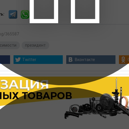
сть:
.kg/365587
исимости
,
президент
Twitter
Вконтакте