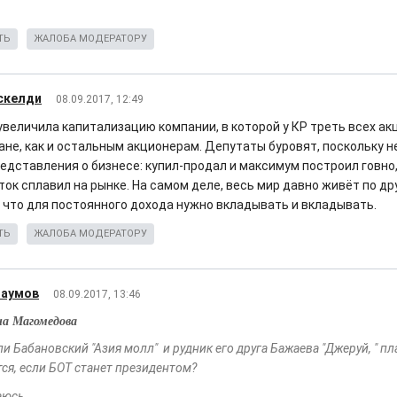
ТЬ
ЖАЛОБА МОДЕРАТОРУ
скелди
08.09.2017, 12:49
увеличила капитализацию компании, в которой у КР треть всех ак
ане, как и остальным акционерам. Депутаты буровят, поскольку н
редставления о бизнесе: купил-продал и максимум построил говно,
ок сплавил на рынке. На самом деле, весь мир давно живёт по дру
 что для постоянного дохода нужно вкладывать и вкладывать.
ТЬ
ЖАЛОБА МОДЕРАТОРУ
Наумов
08.09.2017, 13:46
а Магомедова
ли Бабановский "Азия молл" и рудник его друга Бажаева "Джеруй, " пл
тся, если БОТ станет президентом?
юсь.