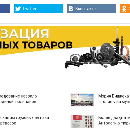
Twitter
Вконтакте
едование назвало
Мэрия Бишкека 
одиной тюльпанов
столицы на муз
скацию грузовых авто за
Более двадцати
еревозок
Антологию тюрк