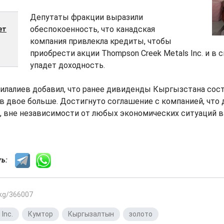
Депутаты фракции выразили
обеспокоенность, что канадская
ет
компания привлекла кредиты, чтобы
приобрести акции Thompson Creek Metals Inc. и в 
упадет доходность.
илалиев добавил, что ранее дивиденды Кыргызстана соста
 в двое больше. Достигнуто соглашение с компанией, что
 вне независимости от любых экономических ситуаций в 
сть:
.kg/366007
 Inc.
,
Кумтор
,
Кыргызалтын
,
золото