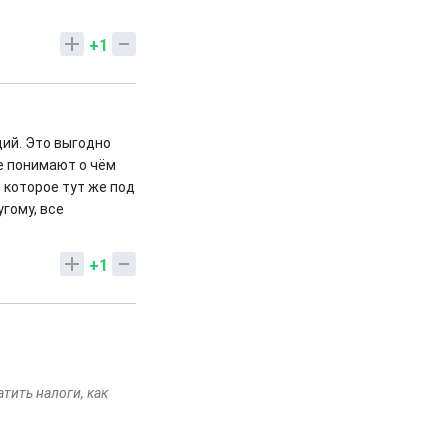
+1
ций. Это выгодно
е понимают о чём
 которое тут же под
гому, все
+1
атить налоги, как