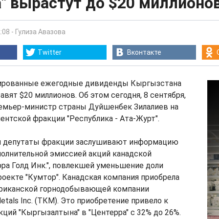
" вырастут до $20 миллионо
:08
-
Гулиза Авазова
Twitter
Вконтакте
сированные ежегодные дивиденды Кыргызстана
авят $20 миллионов. Об этом сегодня, 8 сентября,
емьер-министр страны Дуйшенбек Зилалиев на
ентской фракции "Республика - Ата-Журт".
я депутаты фракции заслушивают информацию
полнительной эмиссией акций канадской
ра Голд Инк.", повлекшей уменьшение доли
оекте "Кумтор". Канадская компания приобрела
риканской горнодобывающей компании
tals Inc. (ТКМ). Это приобретение привело к
ций "Кыргызалтына" в "Центерра" с 32% до 26%.