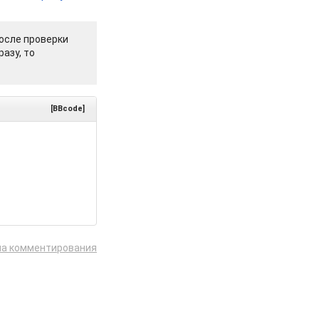
осле проверки
азу, то
[BBcode]
ла комментирования