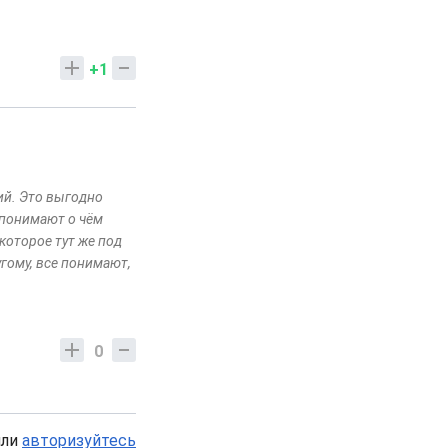
+1
ий. Это выгодно
 понимают о чём
которое тут же под
угому, все понимают,
0
или
авторизуйтесь