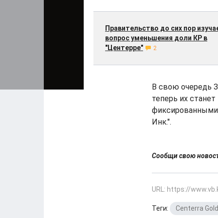
Правительство до сих пор изуча
вопрос уменьшения доли КР в
"Центерре"
2
В свою очередь З
теперь их станет
фиксированными,
Инк.".
Сообщи свою ново
URL: https://www.vb
Теги:
Centerra Gold