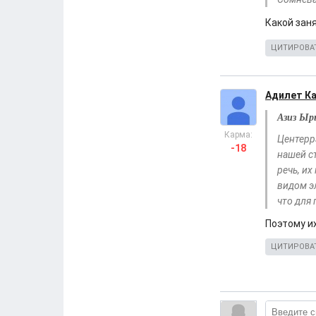
Какой зан
ЦИТИРОВА
Адилет К
Азиз Ыр
Карма:
Центерр
-18
нашей с
речь, их
видом э
что для
Поэтому 
ЦИТИРОВА