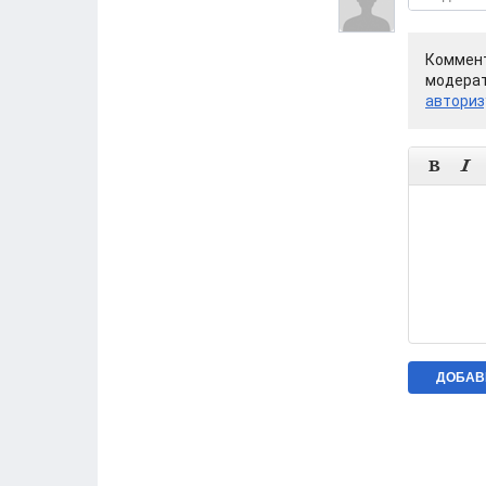
Коммент
модерат
авториз

