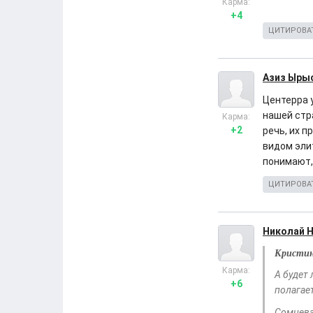
Карма:
+4
ЦИТИРОВА
Азиз Ыры
Центерра 
нашей стр
Карма:
+2
речь, их п
видом элит
понимают,
ЦИТИРОВА
Николай 
Кристин
Карма:
А будет 
+6
полагае
Сомнева