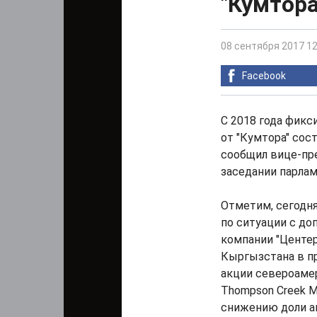
"Кумтора
08 сентября 2017 12
Facebook
С 2018 года фик
от "Кумтора" сост
сообщил вице-пр
заседании парлам
Отметим, сегодн
по ситуации с до
компании "Центер
Кыргызстана в пр
акции североаме
Thompson Creek Me
снижению доли ак