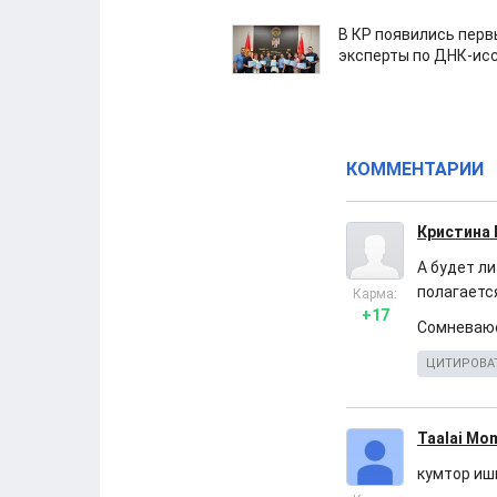
В КР появились пер
эксперты по ДНК-ис
КОММЕНТАРИИ
Кристина
А будет ли
полагаетс
Карма:
+17
Сомневаю
ЦИТИРОВА
Taalai Mo
кумтор иш