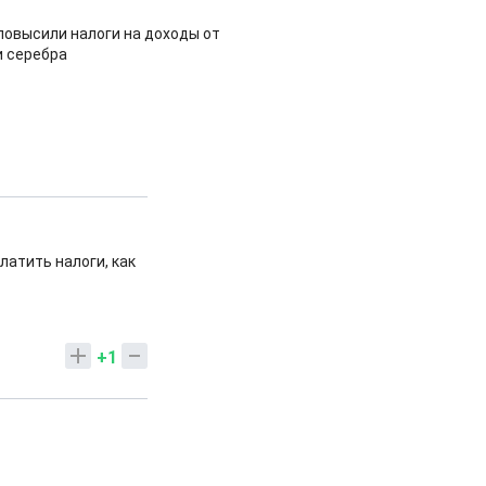
повысили налоги на доходы от
и серебра
латить налоги, как
+1