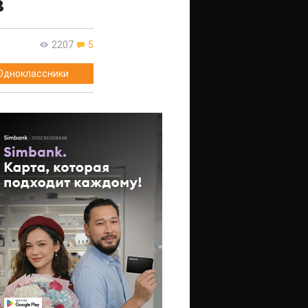
в
2207
5
Одноклассники