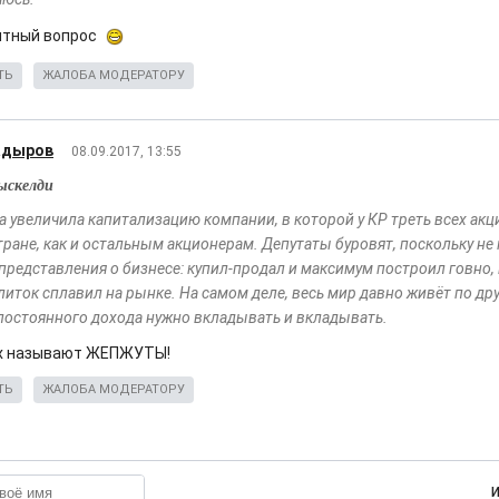
ятный вопрос
ТЬ
ЖАЛОБА МОДЕРАТОРУ
адыров
08.09.2017, 13:55
ыскелди
а увеличила капитализацию компании, в которой у КР треть всех акц
тране, как и остальным акционерам. Депутаты буровят, поскольку не
 представления о бизнесе: купил-продал и максимум построил говно, 
литок сплавил на рынке. На самом деле, весь мир давно живёт по др
 постоянного дохода нужно вкладывать и вкладывать.
их называют ЖЕПЖУТЫ!
ТЬ
ЖАЛОБА МОДЕРАТОРУ