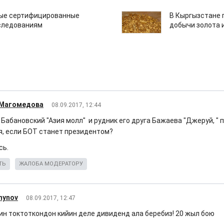
вые сертифицированные
В Кыргызстане 
следованиям
добычи золота 
 Магомедова
08.09.2017, 12:44
 Бабановский "Азия молл" и рудник его друга Бажаева "Джеруй, " п
я, если БОТ станет президентом?
сь.
ТЬ
ЖАЛОБА МОДЕРАТОРУ
mynov
08.09.2017, 12:47
ин токтоткондон кийин деле дивиденд ала беребиз! 20 жыл бою