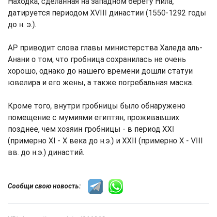
Находка, сделанная на западном берегу Нила,
датируется периодом XVIII династии (1550-1292 годы
до н. э.).
AP приводит слова главы министерства Халеда аль-
Анани о том, что гробница сохранилась не очень
хорошо, однако до нашего времени дошли статуи
ювелира и его жены, а также погребальная маска.
Кроме того, внутри гробницы было обнаружено
помещение с мумиями египтян, проживавших
позднее, чем хозяин гробницы - в период XXI
(примерно XI - X века до н.э.) и XXII (примерно X - VIII
вв. до н.э.) династий.
Сообщи свою новость: