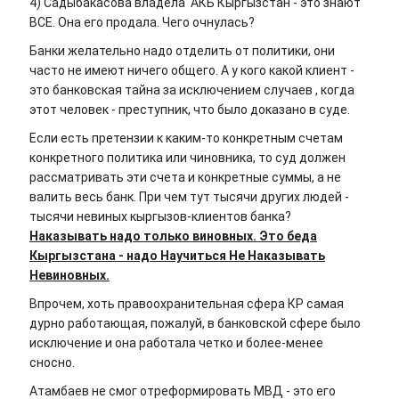
4) Садыбакасова владела АКБ Кыргызстан - это знают
ВСЕ. Она его продала. Чего очнулась?
Банки желательно надо отделить от политики, они
часто не имеют ничего общего. А у кого какой клиент -
это банковская тайна за исключением случаев , когда
этот человек - преступник, что было доказано в суде.
Если есть претензии к каким-то конкретным счетам
конкретного политика или чиновника, то суд должен
рассматривать эти счета и конкретные суммы, а не
валить весь банк. При чем тут тысячи других людей -
тысячи невиных кыргызов-клиентов банка?
Наказывать надо только виновных. Это беда
Кыргызстана - надо Научиться Не Наказывать
Невиновных.
Впрочем, хоть правоохранительная сфера КР самая
дурно работающая, пожалуй, в банковской сфере было
исключение и она работала четко и более-менее
сносно.
Атамбаев не смог отреформировать МВД - это его