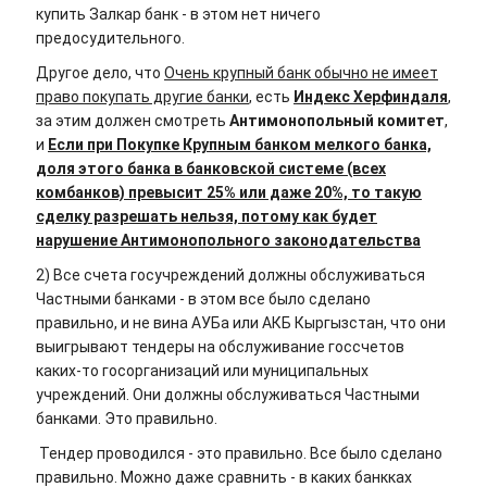
купить Залкар банк - в этом нет ничего
предосудительного.
Другое дело, что
Очень крупный банк обычно не имеет
право покупать другие банки
, есть
Индекс Херфиндаля
,
за этим должен смотреть
Антимонопольный комитет
,
и
Если при Покупке Крупным банком мелкого банка,
доля этого банка в банковской системе (всех
комбанков) превысит 25% или даже 20%, то такую
сделку разрешать нельзя, потому как будет
нарушение Антимонопольного законодательства
2) Все счета госучреждений должны обслуживаться
Частными банками - в этом все было сделано
правильно, и не вина АУБа или АКБ Кыргызстан, что они
выигрывают тендеры на обслуживание госсчетов
каких-то госорганизаций или муниципальных
учреждений. Они должны обслуживаться Частными
банками. Это правильно.
Тендер проводился - это правильно. Все было сделано
правильно. Можно даже сравнить - в каких банкках