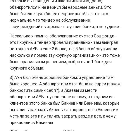
который бы взял деньги школы или минздрава,
обанкротился и не вернул бы народные деньги. Это
было бы еще куда более неправильно! Так что это
нормально, что тендер на обслуживание
госучреждений выигрывают лучшие банки, а не худшие.
Насколько я помню, обслуживание счетов Соцфонда -
этот крупный тендер провели правильно - там выиграл
не только АУБ, а еще 2 банка, т.е. 3 банка обслуживали
насколько я помню эту крупную организацию - это тоже
было правильным решением, выбрать не 1 банк для
крупного объема.
3) АУБ был очень хорошим банком, и управление там
было хорошее. А обанкротили этот банк не евреи (зачем
банкротить самих себя?), а Акаевы из мести
обанкротили АУБ - ну наверное потому, что одним из
клиентов этого банка был Бакиев или Бакиевы, которые
пытались наказать Акаевых за воровство, а Акаевы им
мстили за это и пытались засрать везде и все, к чему
прикасались Бакиевы.