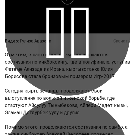
Видео:
Гулиза Авазова
Скачать
Отметим, в настоящее время продолжаются
состязания по кикбоксингу, где в полуфинале, уступив
Фатеме Ализаде из Ирана, кыргызстанка Юлия
Борисова стала бронзовым призером Игр-2017.
Сегодня кыргызстанцы продолжают свои
выступления по вольной и женской борьбе, где
стартуют Айсулуу Тыныбекова, Айпери Медет кызы,
Эламан Догдурбек уулу и другие.
Помимо этого, продолжаются состязания по самбо, а
также кикбоксер Алексей Федосеев проведет