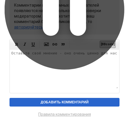
Комментарии от анонимных пользователей
появляются на сайте только после проверки
модератором. Если вы хотите, чтобы ваш
комментарий был опубликован сразу, то
авторизуйтесь






[BBcode]
Правила комментирования