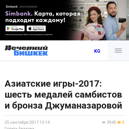
KG
Азиатские игры-2017:
шесть медалей самбистов
и бронза Джуманазаровой
25 сентября 2017 13:14
3945
0
Гулиза Авазова