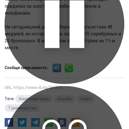
поединок за золото, а Авазбек Аманбеков в
полуфинале.
На сегодняшний день у сборной Кыргызстана 48
медалей, из которых семь золотых, 15 серебряных и
26 бронзовых. В медальном зачете страна на 11-м
месте.
Сообщи свою новость:
URL: https://www.vb.kg/366833
Теги:
Азиатские игры
,
борьба
,
спорт
,
Туркменистан