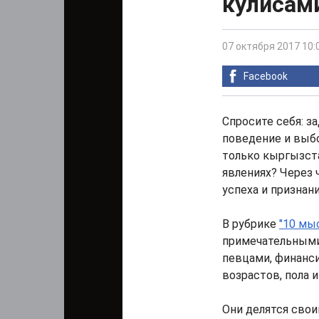
кулисам
07 октября 2017 10:
Facebook
Спросите себя: з
поведение и выб
только кыргызста
явлениях? Через 
успеха и признан
В рубрике
"10 мы
примечательными
певцами, финанс
возрастов, пола 
Они делятся свои