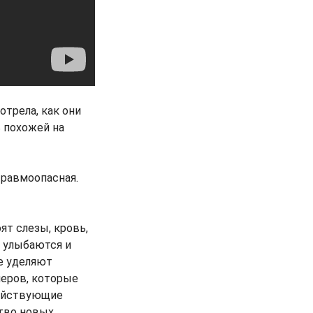
отрела, как они
ь похожей на
травмоопасная.
т слезы, кровь,
, улыбаются и
не уделяют
меров, которые
действующие
ство новых