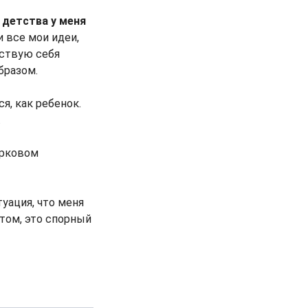
 детства у меня
 все мои идеи,
вствую себя
бразом.
ся, как ребенок.
.
ирковом
уация, что меня
том, это спорный