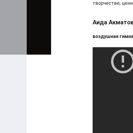
творчестве, цен
Аида Акмато
воздушная гимна