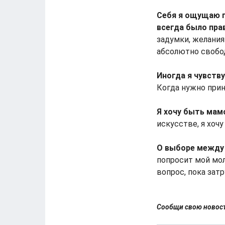
Себя я ощущаю п
всегда было пра
задумки, желания
абсолютно свобод
Иногда я чувству
Когда нужно прин
Я хочу быть мам
искусстве, я хоч
О выборе между 
попросит мой мол
вопрос, пока зат
Сообщи свою ново