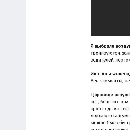
Я выбрала возду
тренируются, зан
родителей, поэтом
Иногда я жалела
Все элементы, вс
Цирковое искусс
пот, боль, но, т
просто дарят сча
должного внимани
можно было бы п
номера, которые 