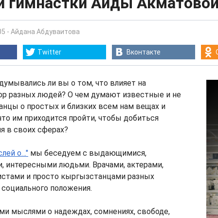
и гимнастки Аиды Акматово
05
-
Айдана Абдуваитова
Twitter
Вконтакте
адумывались ли вы о том, что влияет на
ор разных людей? О чем думают известные и не
нцы о простых и близких всем нам вещах и
что им приходится пройти, чтобы добиться
ия в своих сферах?
слей о…"
мы беседуем с выдающимися,
, интересными людьми. Врачами, актерами,
истами и просто кыргызстанцами разных
и социального положения.
ми мыслями о надеждах, сомнениях, свободе,