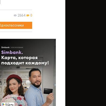
й
2664
0
Одноклассники