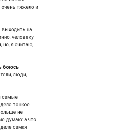
 очень тяжело и
т выходить на
енно, человеку
но, я считаю,
нь боюсь
тели, люди,
и самые
 дело тонкое.
больше не
ие думаю: а что
 деле самая