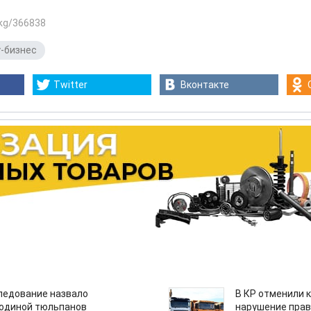
.kg/366838
-бизнес
Twitter
Вконтакте
едование назвало
В КР отменили 
одиной тюльпанов
нарушение прав