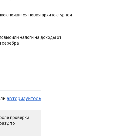
шкек появится новая архитектурная
повысили налоги на доходы от
и серебра
или
авторизуйтесь
осле проверки
азу, то