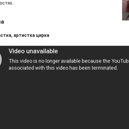
ностях…
ва
стка, артистка цирка