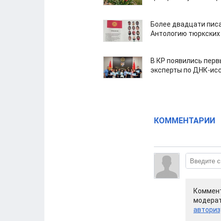
Более двадцати пис
Антологию тюркских
В КР появились пер
эксперты по ДНК-ис
КОММЕНТАРИИ
Коммент
модерат
авториз