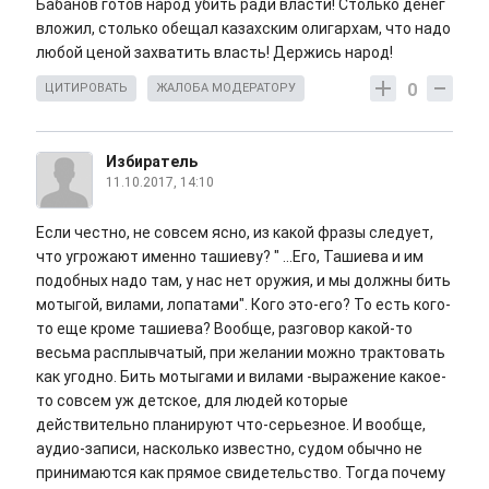
Бабанов готов народ убить ради власти! Столько денег
вложил, столько обещал казахским олигархам, что надо
любой ценой захватить власть! Держись народ!
0
ЦИТИРОВАТЬ
ЖАЛОБА МОДЕРАТОРУ
Избиратель
11.10.2017, 14:10
Если честно, не совсем ясно, из какой фразы следует,
что угрожают именно ташиеву? " ...Его, Ташиева и им
подобных надо там, у нас нет оружия, и мы должны бить
мотыгой, вилами, лопатами". Кого это-его? То есть кого-
то еще кроме ташиева? Вообще, разговор какой-то
весьма расплывчатый, при желании можно трактовать
как угодно. Бить мотыгами и вилами -выражение какое-
то совсем уж детское, для людей которые
действительно планируют что-серьезное. И вообще,
аудио-записи, насколько известно, судом обычно не
принимаются как прямое свидетельство. Тогда почему