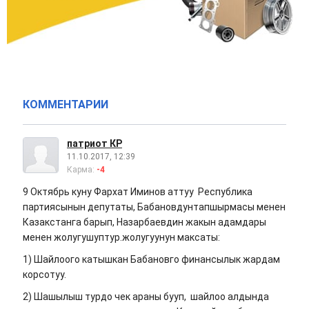
КОММЕНТАРИИ
патриот КР
11.10.2017, 12:39
Карма:
-4
9 Октябрь куну Фархат Иминов аттуу Республика
партиясынын депутаты, Бабановдунтапшырмасы менен
Казакстанга барып, Назарбаевдин жакын адамдары
менен жолугушуптур.жолугуунун максаты:
1) Шайлоого катышкан Бабановго финансылык жардам
корсотуу.
2) Шашылыш турдо чек араны бууп, шайлоо алдында