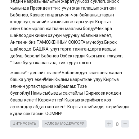
элдин нааразычылыгын жаратуу.Кооз суйлоп, бирок
чынында Президенттик учун жанталашып жаткан
Бабанов, Казакстандагычон-чон байланыштарын
колдонуп, саясий кызыкчылыктары учун Кыргыз
элин басмырлап жатканы маалым болду!Чек ара
шайлоодон кийин озунун мурунку абалына келет,
Анткени биз ТАМОЖЕННЫЙ СОЮЗГА мучобуз.Бирок
шайлоодо БАШКА улуттарга таянгандарга каршы
добуш берели! Бабанов Озбектерди Кыргызга тукуруп,
"Тизе бугуп жашагыча, тик туруп олгон
жакшы!"- деп айтты эле! Бабановдун таянганы жалан
башка улут экен!Мен Кылым каарыткан улуу Кыргыз
элинин урпактарына кайрылам: Тизе
букпойлу! Намысыбызды сактайлы ! Бириксек колдон
баары келет! Кереметтей Кыргыз жерибизге коз
арткандар абдан коп экен! Кыргыз элибизди, жерибизди
кудай сактасын. ООМИН!
0
ЦИТИРОВАТЬ
ЖАЛОБА МОДЕРАТОРУ