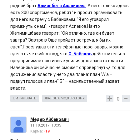
родной брат
Алманбета Анапияева
. У неготолько здесь
есть 300 спортсменов, ребят" и просит организовать
для него встречу с Бабановым. "Я его уговорил
примкнуть к нам", - говорит Аспеков.Начто
Жетимишбаев говорит: "Ой отлично, где он будет
завтра? Завтра в Оше пройдет встреча, я бы их
свел".Прослушав эти телефонные переговоры, можно
сделать чёткий вывод, что
О. Бабанов
действительно
предпринимает активные усилия для захвата власти.
Наверняка он сейчас не сможет опровергнуть,что для
достижения власти у него два плана: план "А"а –
подкуп голосов и план" Б" – насильственный захват
власти.
0
ЦИТИРОВАТЬ
ЖАЛОБА МОДЕРАТОРУ
Медер Айбекович
11.10.2017, 13:35
Карма:
-19