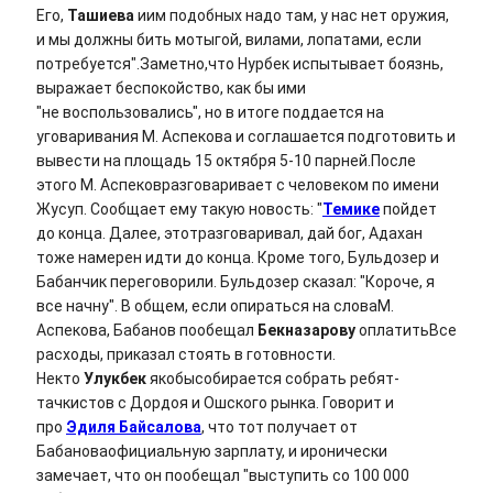
Его,
Ташиева
иим подобных надо там, у нас нет оружия,
и мы должны бить мотыгой, вилами, лопатами, если
потребуется".Заметно,что Нурбек испытывает боязнь,
выражает беспокойство, как бы ими
"не воспользовались", но в итоге поддается на
уговаривания М. Аспекова и соглашается подготовить и
вывести на площадь 15 октября 5-10 парней.После
этого М. Аспековразговаривает с человеком по имени
Жусуп. Сообщает ему такую новость: "
Темике
пойдет
до конца. Далее, этотразговаривал, дай бог, Адахан
тоже намерен идти до конца. Кроме того, Бульдозер и
Бабанчик переговорили. Бульдозер сказал: "Короче, я
все начну". В общем, если опираться на словаМ.
Аспекова, Бабанов пообещал
Бекназарову
оплатитьВсе
расходы, приказал стоять в готовности.
Некто
Улукбек
якобысобирается собрать ребят-
тачкистов с Дордоя и Ошского рынка. Говорит и
про
Эдиля Байсалова
, что тот получает от
Бабановаофициальную зарплату, и иронически
замечает, что он пообещал "выступить со 100 000