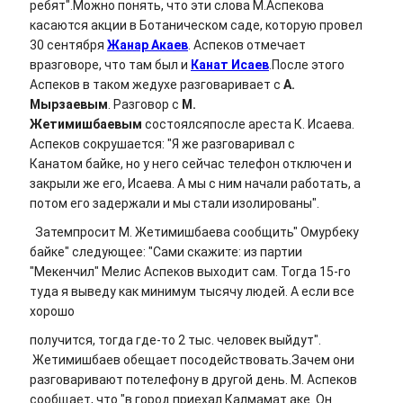
ребят".Можно понять, что эти слова М.Аспекова
касаются акции в Ботаническом саде, которую провел
30 сентября
Жанар Акаев
. Аспеков отмечает
вразговоре, что там был и
Канат Исаев
.После этого
Аспеков в таком жедухе разговаривает с
А.
Мырзаевым
. Разговор с
М.
Жетимишбаевым
состоялсяпосле ареста К. Исаева.
Аспеков сокрушается: "Я же разговаривал с
Канатом байке, но у него сейчас телефон отключен и
закрыли же его, Исаева. А мы с ним начали работать, а
потом его задержали и мы стали изолированы".
Затемпросит М. Жетимишбаева сообщить" Омурбеку
байке" следующее: "Сами скажите: из партии
"Мекенчил" Мелис Аспеков выходит сам. Тогда 15-го
туда я выведу как минимум тысячу людей. А если все
хорошо
получится, тогда где-то 2 тыс. человек выйдут".
Жетимишбаев обещает посодействовать.Зачем они
разговаривают потелефону в другой день. М. Аспеков
сообщает, что "в город приехал Калмамат аке. Он