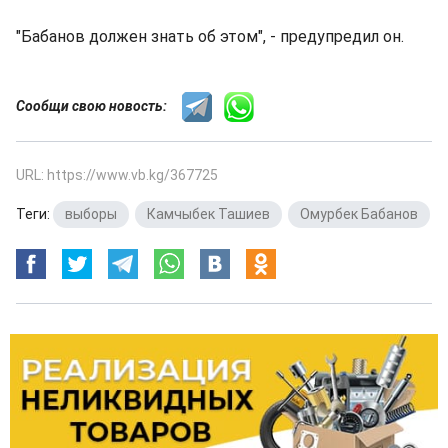
"Бабанов должен знать об этом", - предупредил он.
Сообщи свою новость:
URL: https://www.vb.kg/367725
Теги:
выборы
,
Камчыбек Ташиев
,
Омурбек Бабанов