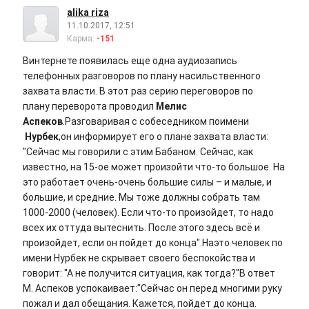
alika riza
11.10.2017, 12:51
Карма:
-151
Винтернете появилась еще одна аудиозапись
телефонных разговоров по плану насильственного
захвата власти. В этот раз серию переговоров по
плану переворота проводил
Мелис
Аспеков
.Разговаривая с собеседником поимени
Нурбек
,он информирует его о плане захвата власти:
"Сейчас мы говорили с этим Бабаном. Сейчас, как
известно, на 15-ое может произойти что-то большое. На
это работает очень-очень большие силы – и малые, и
большие, и средние. Мы тоже должны собрать там
1000-2000 (человек). Если что-то произойдет, то надо
всех их оттуда вытеснить. После этого здесь всё и
произойдет, если он пойдет до конца".Наэто человек по
имени Нурбек не скрывает своего беспокойства и
говорит: "А не получится ситуация, как тогда?"В ответ
М. Аспеков успокаивает:"Сейчас он перед многими руку
пожал и дал обещания. Кажется, пойдет до конца.