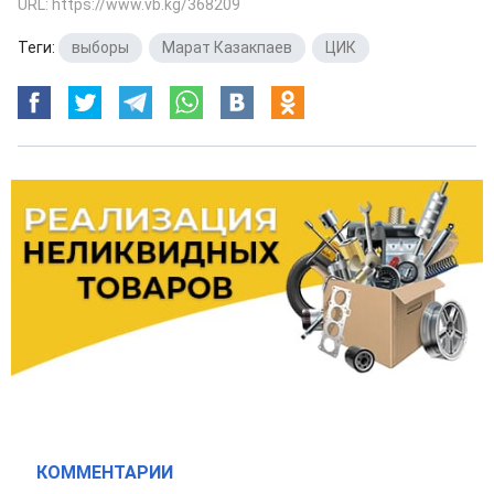
URL: https://www.vb.kg/368209
Теги:
выборы
,
Марат Казакпаев
,
ЦИК
КОММЕНТАРИИ