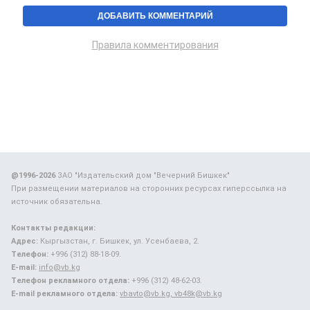
Правила комментирования
@1996-2026
ЗАО "Издательский дом "Вечерний Бишкек"
При размещении материалов на сторонних ресурсах гиперссылка на
источник обязательна.
Контакты редакции:
Адрес:
Кыргызстан, г. Бишкек, ул. Усенбаева, 2.
Телефон:
+996 (312) 88-18-09.
E-mail:
info@vb.kg
Телефон рекламного отдела:
+996 (312) 48-62-03.
E-mail рекламного отдела:
vbavto@vb.kg, vb48k@vb.kg