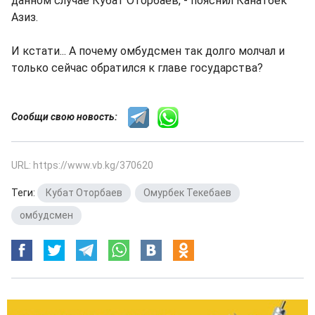
данном случае Кубат Оторбаев, - пояснил Канатбек
Азиз.
И кстати... А почему омбудсмен так долго молчал и
только сейчас обратился к главе государства?
Сообщи свою новость:
URL: https://www.vb.kg/370620
Теги:
Кубат Оторбаев
,
Омурбек Текебаев
,
омбудсмен