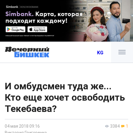
KG
И омбудсмен туда же...
Кто еще хочет освободить
Текебаева?
04 мая 2018 09:16
3384
1
Виктория Григоренко