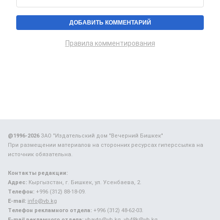
Правила комментирования
@1996-2026
ЗАО "Издательский дом "Вечерний Бишкек"
При размещении материалов на сторонних ресурсах гиперссылка на
источник обязательна.
Контакты редакции:
Адрес:
Кыргызстан, г. Бишкек, ул. Усенбаева, 2.
Телефон:
+996 (312) 88-18-09.
E-mail:
info@vb.kg
Телефон рекламного отдела:
+996 (312) 48-62-03.
E-mail рекламного отдела:
vbavto@vb.kg, vb48k@vb.kg