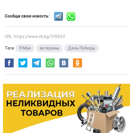
Сообщи свою новость:
URL: https://www.vb.kg/370654
Теги:
9 Мая
,
ветераны
,
День Победы