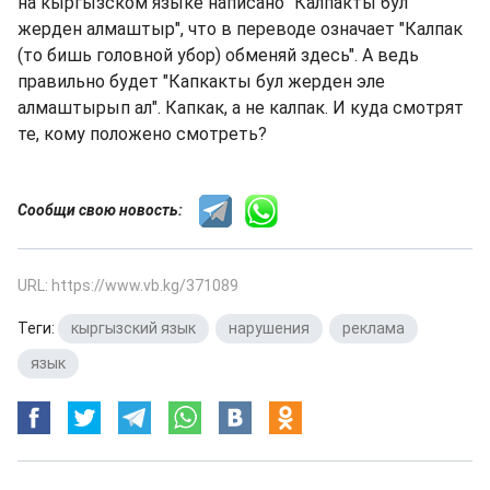
на кыргызском языке написано "Калпакты бул
жерден алмаштыр", что в переводе означает "Калпак
(то бишь головной убор) обменяй здесь". А ведь
правильно будет "Капкакты бул жерден эле
алмаштырып ал". Капкак, а не калпак. И куда смотрят
те, кому положено смотреть?
Сообщи свою новость:
URL: https://www.vb.kg/371089
Теги:
кыргызский язык
,
нарушения
,
реклама
,
язык