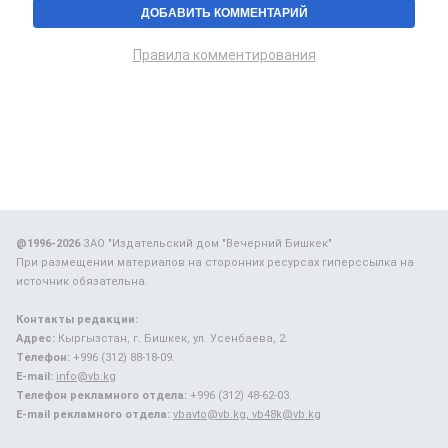
Правила комментирования
@1996-2026
ЗАО "Издательский дом "Вечерний Бишкек"
При размещении материалов на сторонних ресурсах гиперссылка на
источник обязательна.
Контакты редакции:
Адрес:
Кыргызстан, г. Бишкек, ул. Усенбаева, 2.
Телефон:
+996 (312) 88-18-09.
E-mail:
info@vb.kg
Телефон рекламного отдела:
+996 (312) 48-62-03.
E-mail рекламного отдела:
vbavto@vb.kg, vb48k@vb.kg