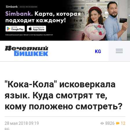
KG
"Кока-Кола" исковеркала
язык. Куда смотрят те,
кому положено смотреть?
28 мая 2018 09:19
8826
12
ВБ