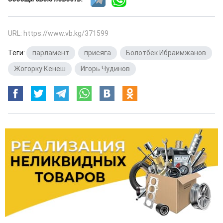
URL: https://www.vb.kg/371599
Теги:
парламент
,
присяга
,
Болотбек Ибраимжанов
,
Жогорку Кенеш
,
Игорь Чудинов