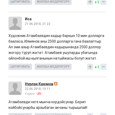
+1
ЦИТИРОВАТЬ
ЖАЛОБА МОДЕРАТОРУ
Иса
21.06.2018, 21:22
Художник Атамбаевдин кадыр баркын 10 мин долларга
бааласа, Илмянов аны 2500 долларга гана баалаптыр.
Ал эми азыр Атамбаевдин кадырынанда 2500 доллор
жогору туруп жатат. Атамбаев ушуларды убагында
ойлонбой иш кылганынын натыйжасы болуп жатат.
+1
ЦИТИРОВАТЬ
ЖАЛОБА МОДЕРАТОРУ
Нурлан Каюмов
22.06.2018, 10:11
Карма:
-25
Атамбаевди неге мынча кордойсунар. Берип
койбойсунарбы арзыбаган акчаны тырышпай!