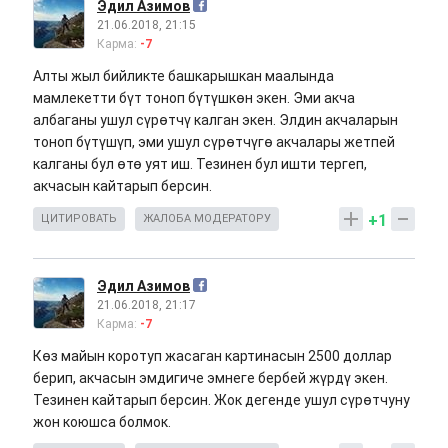
Эдил Азимов
21.06.2018, 21:15
Карма:
-7
Алты жыл бийликте башкарышкан маалында
мамлекетти бүт тоноп бүтүшкөн экен. Эми акча
албаганы ушул сүрөтчү калган экен. Элдин акчаларын
тоноп бүтүшүп, эми ушул сүрөтчүгө акчалары жетпей
калганы бул өтө уят иш. Тезинен бул ишти тергеп,
акчасын кайтарып берсин.
+1
ЦИТИРОВАТЬ
ЖАЛОБА МОДЕРАТОРУ
Эдил Азимов
21.06.2018, 21:17
Карма:
-7
Көз майын коротуп жасаган картинасын 2500 доллар
берип, акчасын эмдигиче эмнеге бербей жүрдү экен.
Тезинен кайтарып берсин. Жок дегенде ушул сүрөтчуну
жон коюшса болмок.