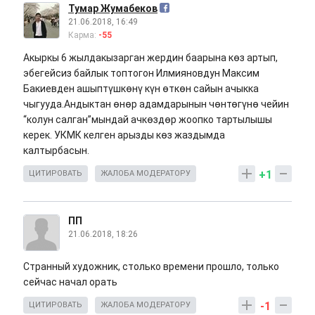
Тумар Жумабеков
21.06.2018, 16:49
Карма:
-55
Акыркы 6 жылдакызарган жердин баарына көз артып,
эбегейсиз байлык топтогон Илмияновдун Максим
Бакиевден ашыптүшкөнү күн өткөн сайын ачыкка
чыгууда.Андыктан өнөр адамдарынын чөнтөгүнө чейин
“колун салган”мындай ачкөздөр жоопко тартылышы
керек. УКМК келген арызды көз жаздымда
калтырбасын.
+1
ЦИТИРОВАТЬ
ЖАЛОБА МОДЕРАТОРУ
ПП
21.06.2018, 18:26
Странный художник, столько времени прошло, только
сейчас начал орать
-1
ЦИТИРОВАТЬ
ЖАЛОБА МОДЕРАТОРУ