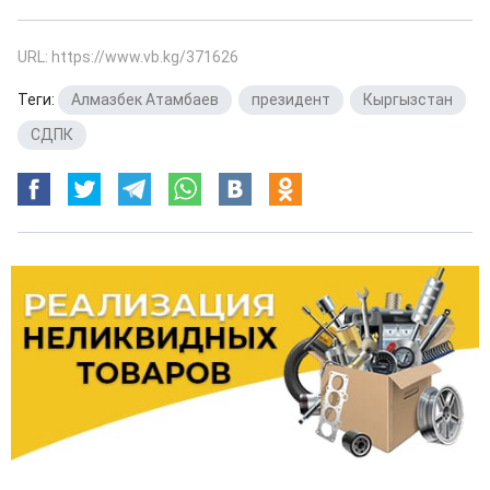
URL: https://www.vb.kg/371626
Теги:
Алмазбек Атамбаев
,
президент
,
Кыргызстан
,
СДПК