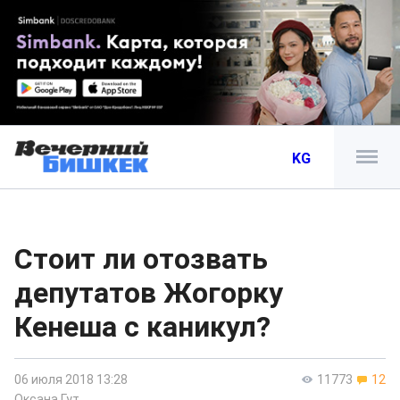
KG
Стоит ли отозвать
депутатов Жогорку
Кенеша с каникул?
06 июля 2018 13:28
11773
12
Оксана Гут