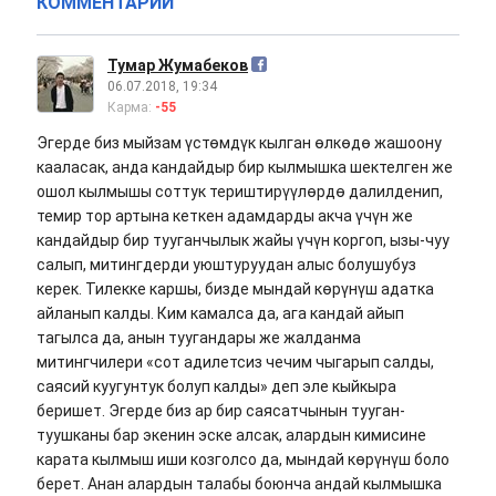
КОММЕНТАРИИ
Тумар Жумабеков
06.07.2018, 19:34
Карма:
-55
Эгерде биз мыйзам үстөмдүк кылган өлкөдө жашоону
кааласак, анда кандайдыр бир кылмышка шектелген же
ошол кылмышы соттук териштирүүлөрдө далилденип,
темир тор артына кеткен адамдарды акча үчүн же
кандайдыр бир тууганчылык жайы үчүн коргоп, ызы-чуу
салып, митингдерди уюштуруудан алыс болушубуз
керек. Тилекке каршы, бизде мындай көрүнүш адатка
айланып калды. Ким камалса да, ага кандай айып
тагылса да, анын туугандары же жалданма
митингчилери «сот адилетсиз чечим чыгарып салды,
саясий куугунтук болуп калды» деп эле кыйкыра
беришет. Эгерде биз ар бир саясатчынын тууган-
туушканы бар экенин эске алсак, алардын кимисине
карата кылмыш иши козголсо да, мындай көрүнүш боло
берет. Анан алардын талабы боюнча андай кылмышка