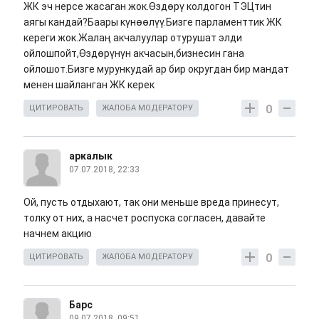
ЖК эч нерсе жасаган жок.Өздөрү колдогон ТЭЦтин
аягы кандай?Баары күнөөлүү.Бизге парламенттик ЖК
кереги жок.Жалаң акчалуулар отурушат элди
ойлошпойт,Өздөрүнүн акчасын,бизнесин гана
ойлошот.Бизге мурункудай ар бир округдан бир мандат
менен шайланган ЖК керек
0
ЦИТИРОВАТЬ
ЖАЛОБА МОДЕРАТОРУ
аркалык
07.07.2018, 22:33
Ой, пусть отдыхают, так они меньше вреда принесут,
толку от них, а насчет роспуска согласен, давайте
начнем акцию
0
ЦИТИРОВАТЬ
ЖАЛОБА МОДЕРАТОРУ
Барс
09.07.2018, 09:51