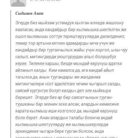
Сыдыков Азат
Эгерде биз мыйзам үстөмдүк кылган өлкөдө жашоону
кааласак, анда кандайдыр бир кылмышка шектелген же
ошол кылмышы соттук териштирүүлөрдө далилденип,
темир тор артына кеткен адамдарды акча үчүн же
кандайдыр бир тууганчылык жайы үчүн коргоп, ызы-чуу
салып, митингдерди уюштуруудан алыс болушубуз
керек. Тилекке каршы, бизде мындай көрүнүш адатка
айланып калды. Ким камалса да, ага кандай айып
тагылса да, анын туугандары же жалданма
митингчилери «сот адилетсиз чечим чыгарып салды,
саясий куугунтук болуп калды» деп эле кыйкыра
беришет. Эгерде биз ар бир саясатчынын тууган-
туушканы бар экенин эске алсак, алардын кимисине
карата кылмыш иши козголсо да, мындай көрүнүш
боло берет. Анан алардын талабы боюнча андай
кылмышка шектүүлөрдү же кылмышкерлерди
эркиндикке чыгара бере турган болсок, анда
коррупцияга каршы күрөшүү же мыйзамсыздыкты