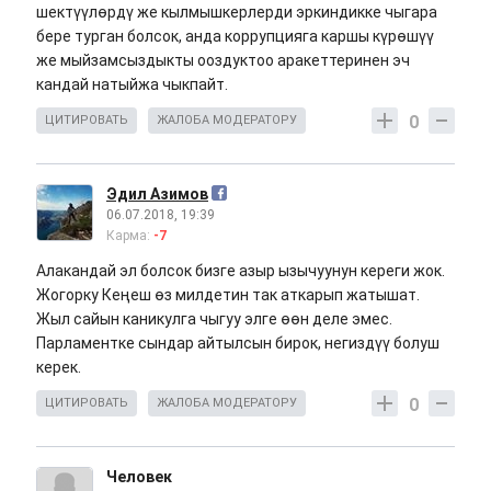
шектүүлөрдү же кылмышкерлерди эркиндикке чыгара
бере турган болсок, анда коррупцияга каршы күрөшүү
же мыйзамсыздыкты ооздуктоо аракеттеринен эч
кандай натыйжа чыкпайт.
0
ЦИТИРОВАТЬ
ЖАЛОБА МОДЕРАТОРУ
Эдил Азимов
06.07.2018, 19:39
Карма:
-7
Алакандай эл болсок бизге азыр ызычуунун кереги жок.
Жогорку Кеңеш өз милдетин так аткарып жатышат.
Жыл сайын каникулга чыгуу элге өөн деле эмес.
Парламентке сындар айтылсын бирок, негиздүү болуш
керек.
0
ЦИТИРОВАТЬ
ЖАЛОБА МОДЕРАТОРУ
Человек