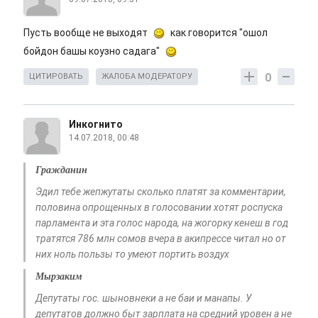
Пусть вообще не выходят
как говорится "ошол
бойдон башы коузно садага"
0
ЦИТИРОВАТЬ
ЖАЛОБА МОДЕРАТОРУ
Инкогнито
14.07.2018, 00:48
Гражданин
Эдил тебе жепжутаты сколько платят за комментарии,
половина опрощенных в голосовании хотят роспуска
парламента и эта голос народа, на жогорку кенеш в год
тратятся 786 млн сомов вчера в акипрессе читал но от
них ноль пользы то умеют портить воздух
Мырзаким
Депутаты гос. шыновнеки а не баи и манапы. У
депутатов должно быт зарплата на средний уровен а не