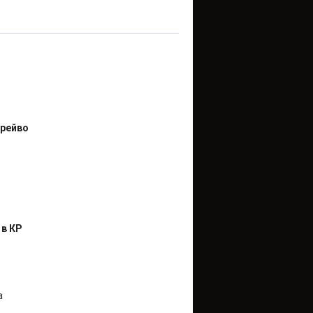
Брейво
 в КР
а