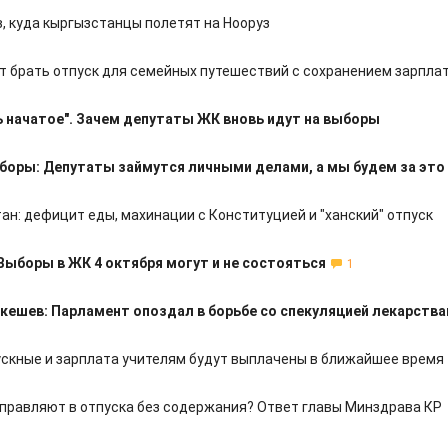
в, куда кыргызстанцы полетят на Нооруз
ут брать отпуск для семейных путешествий с сохранением зарпла
 начатое". Зачем депутаты ЖК вновь идут на выборы
боры: Депутаты займутся личными делами, а мы будем за это
ан: дефицит еды, махинации с Конституцией и "ханский" отпуск
Выборы в ЖК 4 октября могут и не состояться
1
кешев: Парламент опоздал в борьбе со спекуляцией лекарств
ускные и зарплата учителям будут выплачены в ближайшее время
правляют в отпуска без содержания? Ответ главы Минздрава КР