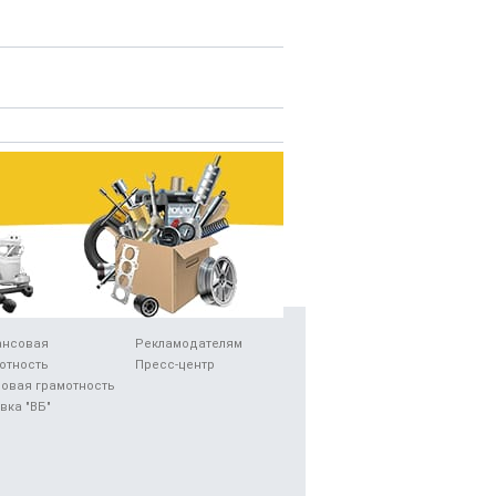
ансовая
Рекламодателям
отность
Пресс-центр
овая грамотность
вка "ВБ"