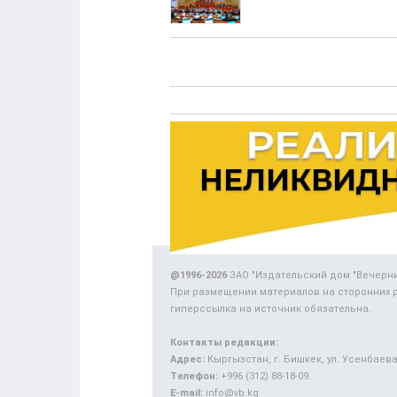
@1996-2026
ЗАО "Издательский дом "Вечерн
При размещении материалов на сторонних 
гиперссылка на источник обязательна.
Контакты редакции:
Адрес:
Кыргызстан, г. Бишкек, ул. Усенбаева,
Телефон:
+996 (312) 88-18-09.
E-mail:
info@vb.kg