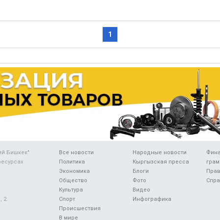
1
ий Бишкек"
Все новости
Народные новости
Фин
ресурсах
Политика
Кыргызская пресса
грам
Экономика
Блоги
Прав
Общество
Фото
Спра
Культура
Видео
 2.
Спорт
Инфографика
Происшествия
В мире