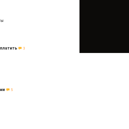
ты
 платить
3
ами
5