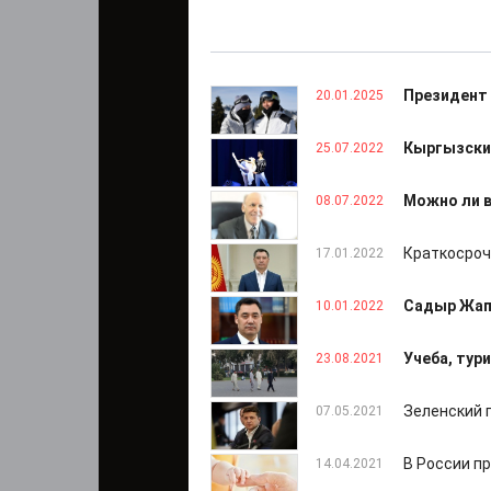
Президент
20.01.2025
Кыргызски
25.07.2022
Можно ли в
08.07.2022
Краткосроч
17.01.2022
Садыр Жапа
10.01.2022
Учеба, тур
23.08.2021
Зеленский 
07.05.2021
В России п
14.04.2021