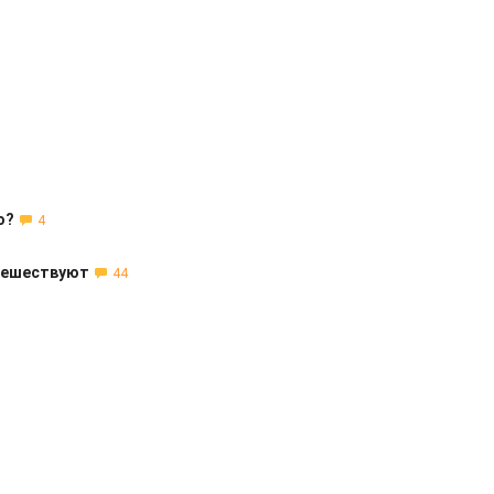
о?
4
утешествуют
44