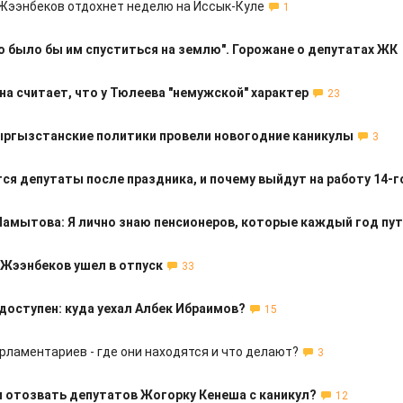
Жээнбеков отдохнет неделю на Иссык-Куле
1
о было бы им спуститься на землю". Горожане о депутатах ЖК
а считает, что у Тюлеева "немужской" характер
23
ыргызстанские политики провели новогодние каникулы
3
ся депутаты после праздника, и почему выйдут на работу 14-г
Мамытова: Я лично знаю пенсионеров, которые каждый год п
Жээнбеков ушел в отпуск
33
доступен: куда уехал Албек Ибраимов?
15
рламентариев - где они находятся и что делают?
3
и отозвать депутатов Жогорку Кенеша с каникул?
12