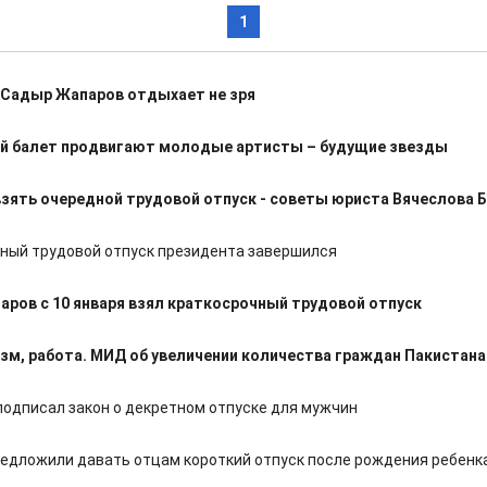
1
 Садыр Жапаров отдыхает не зря
й балет продвигают молодые артисты – будущие звезды
зять очередной трудовой отпуск - советы юриста Вячеслова 
ный трудовой отпуск президента завершился
ров с 10 января взял краткосрочный трудовой отпуск
изм, работа. МИД об увеличении количества граждан Пакистана
подписал закон о декретном отпуске для мужчин
редложили давать отцам короткий отпуск после рождения ребенк