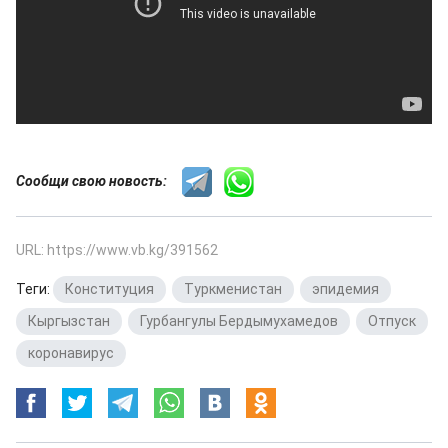
Сообщи свою новость:
URL: https://www.vb.kg/391562
Теги:
Конституция
,
Туркменистан
,
эпидемия
,
Кыргызстан
,
Гурбангулы Бердымухамедов
,
Отпуск
,
коронавирус