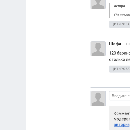
астра
Он кемин
ЦИТИРОВА
Шафи
10
120 барано
столько ле
ЦИТИРОВА
Коммент
модерат
авториз