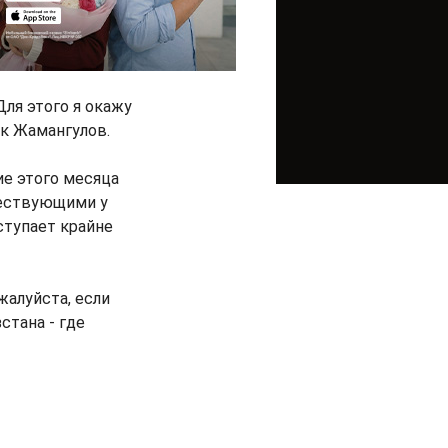
Для этого я окажу
к Жамангулов.
ие этого месяца
ществующими у
ступает крайне
жалуйста, если
стана - где