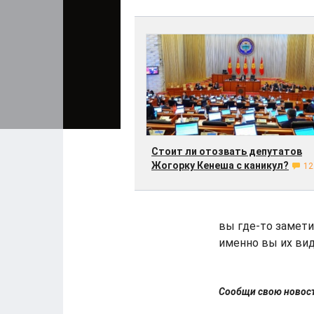
Стоит ли отозвать депутатов
Жогорку Кенеша с каникул?
12
вы где-то замети
именно вы их виде
Сообщи свою ново