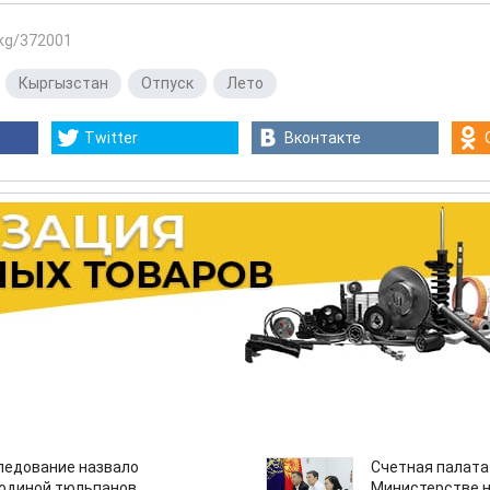
.kg/372001
,
Кыргызстан
,
Отпуск
,
Лето
Twitter
Вконтакте
едование назвало
Счетная палата
одиной тюльпанов
Министерстве н