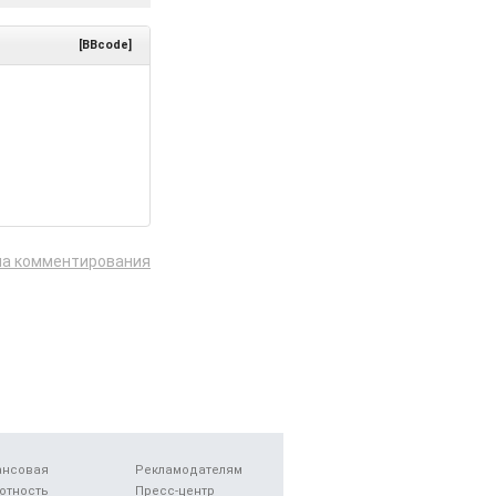
[BBcode]
ла комментирования
ансовая
Рекламодателям
отность
Пресс-центр