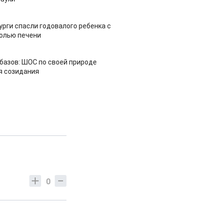
урги спасли годовалого ребенка с
холью печени
азов: ШОС по своей природе
я созидания
0