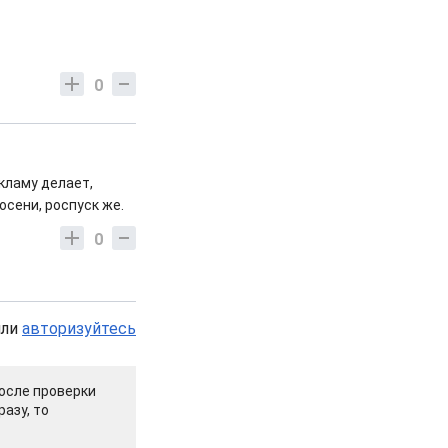
0
екламу делает,
 осени, роспуск же.
0
или
авторизуйтесь
осле проверки
азу, то