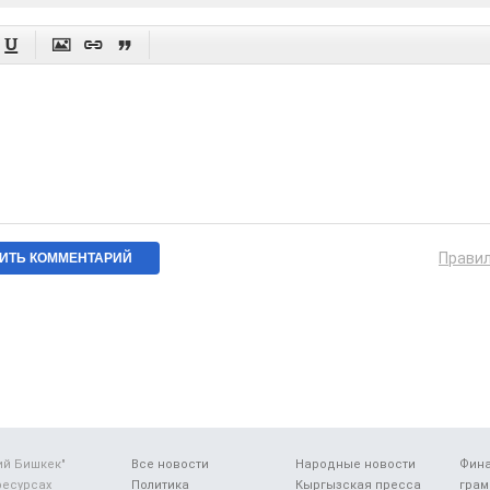




Прави
ий Бишкек"
Все новости
Народные новости
Фин
ресурсах
Политика
Кыргызская пресса
грам