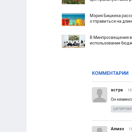
Мэрия Бишкека расс
отправиться на дли
В Минпросвещения в
использовании бюдж
КОММЕНТАРИИ
астра
10
Он кеминск
ЦИТИРОВА
Алмаз
1