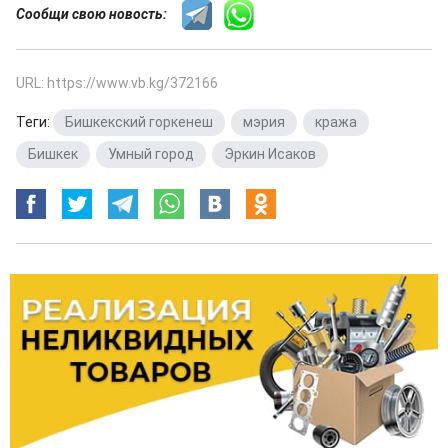
Сообщи свою новость:
URL: https://www.vb.kg/372166
Теги:
Бишкекский горкенеш
,
мэрия
,
кража
,
Бишкек
,
Умный город
,
Эркин Исаков