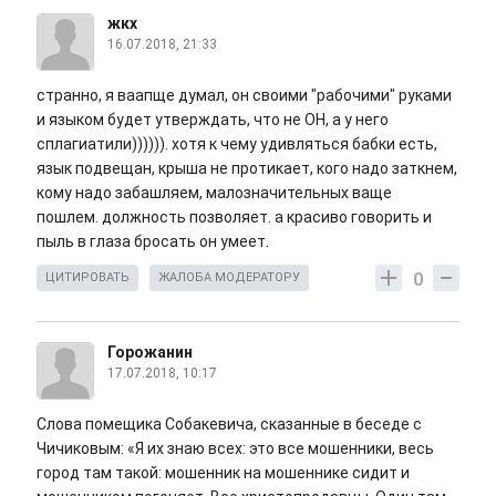
жкх
16.07.2018, 21:33
странно, я ваапще думал, он своими "рабочими" руками
и языком будет утверждать, что не ОН, а у него
сплагиатили)))))). хотя к чему удивляться бабки есть,
язык подвещан, крыша не протикает, кого надо заткнем,
кому надо забашляем, малозначительных ваще
пошлем. должность позволяет. а красиво говорить и
пыль в глаза бросать он умеет.
0
ЦИТИРОВАТЬ
ЖАЛОБА МОДЕРАТОРУ
Горожанин
17.07.2018, 10:17
Слова помещика Собакевича, сказанные в беседе с
Чичиковым: «Я их знаю всех: это все мошенники, весь
город там такой: мошенник на мошеннике сидит и