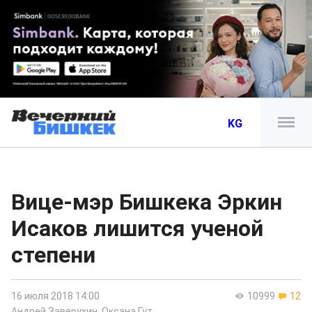
KG
Вице-мэр Бишкека Эркин
Исаков лишится ученой
степени
16 июля 2018 14:00
10999
12
Андрей Заверухин
,
Оксана Гут