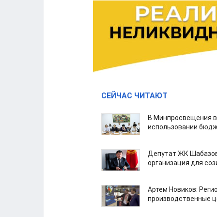
СЕЙЧАС ЧИТАЮТ
В Минпросвещения в
использовании бюдж
Депутат ЖК Шабазов
организация для со
Артем Новиков: Реги
производственные ц