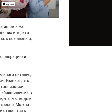
ташев. - На
и них и те, кто
но, к сожалению,
ес операцию и
ильного питания,
ач. Бывает, что
е тренировки
заболеваниями в
м, что мы ведем
стрессе. Можно
и относятся к