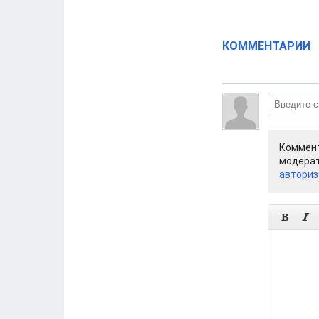
КОММЕНТАРИИ
Коммент
модерат
авториз

