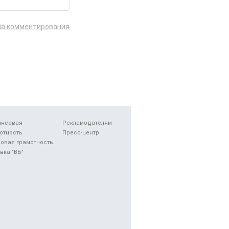
ла комментирования
ансовая
Рекламодателям
отность
Пресс-центр
овая грамотность
вка "ВБ"