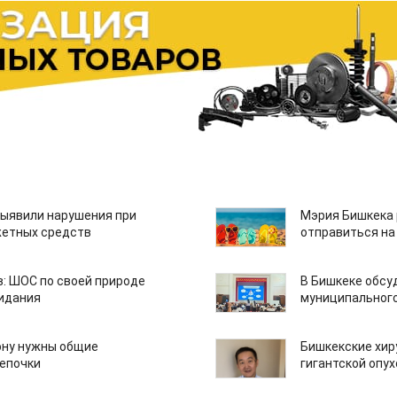
ыявили нарушения при
Мэрия Бишкека 
етных средств
отправиться на
: ШОС по своей природе
В Бишкеке обсу
зидания
муниципального
ону нужны общие
Бишкекские хир
епочки
гигантской опу