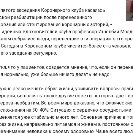
а пятого заседания Коронарного клуба касалась
ской реабилитации после перенесенного
ования или стентирования коронарных артерий, -
з идейных вдохновителей клуба профессор Ишенбай Молдо
вном собрались люди, перенесшие эти операции, есть сред
 Сегодня в Коронарном клубе числится более ста человек, 
его заседания регулярно.
л, что у пациентов создается мнение, что, если он перен
я нормально, уже больше ничего делать не надо.
нужно резко менять образ жизни, усиливать вопросы прав
ровки, выполнять также другие советы, которые дает вр
ероза необратим. Во всем мире доказано, что физически
сложнения на 30-40%. Ситуация с сердечно-сосудистыми 
еняется уже стабильно много лет. Основная причина в то
раз жизни, неправильно питаемся и живем в постоянном 
евнимание человека к своему здоровью. Чаще всего люд