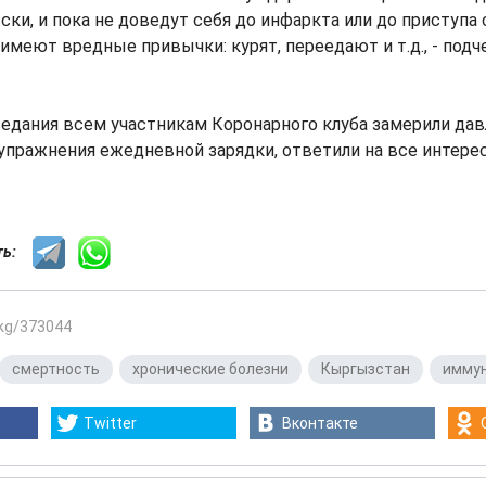
ски, и пока не доведут себя до инфаркта или до приступа 
 имеют вредные привычки: курят, переедают и т.д., - подч
едания всем участникам Коронарного клуба замерили дав
упражнения ежедневной зарядки, ответили на все интере
сть:
.kg/373044
смертность
,
хронические болезни
,
Кыргызстан
,
имму
Twitter
Вконтакте