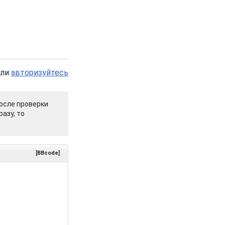
или
авторизуйтесь
осле проверки
азу, то
[BBcode]