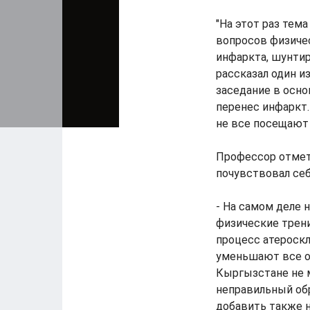
"На этот раз тем
вопросов физиче
инфаркта, шунтир
рассказал один и
заседание в осно
перенес инфаркт.
не все посещают 
Профессор отмети
почувствовал себ
- На самом деле 
физические трени
процесс атероскл
уменьшают все о
Кыргызстане не м
неправильный об
добавить также н