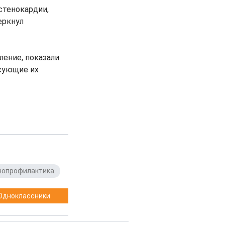
стенокардии,
еркнул
ление, показали
сующие их
нопрофилактика
Одноклассники