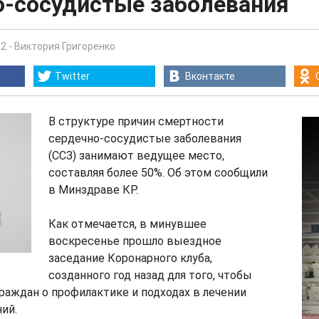
о-сосудистые заболевания
12
-
Виктория Григоренко
Twitter
Вконтакте
В структуре причин смертности
сердечно-сосудистые заболевания
(ССЗ) занимают ведущее место,
составляя более 50%. Об этом сообщили
в Минздраве КР.
Как отмечается, в минувшее
воскресенье прошло выездное
заседание Коронарного клуба,
созданного год назад для того, чтобы
аждан о профилактике и подходах в лечении
ий.