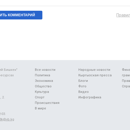
Прави
ий Бишкек"
Все новости
Народные новости
Фин
ресурсах
Политика
Кыргызская пресса
грам
Экономика
Блоги
Прав
Общество
Фото
Спра
Культура
Видео
 2.
Спорт
Инфографика
Происшествия
В мире
-03.
48k@vb.kg