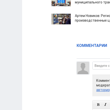
муниципального тра
Артем Новиков: Реги
производственные ц
КОММЕНТАРИИ
Коммент
модерат
авториз

