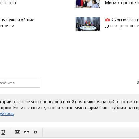
нспорта
Министерстве н
ону нужны общие
Кыргызстан 
епочки
договоренносте
арии от анонимных пользователей появляются на сайте только п
ором. Если вы хотите, чтобы ваш комментарий был опубликован ср
уйтесь



