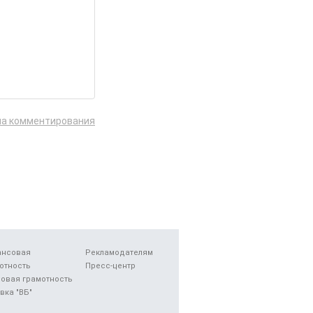
ла комментирования
ансовая
Рекламодателям
отность
Пресс-центр
овая грамотность
вка "ВБ"