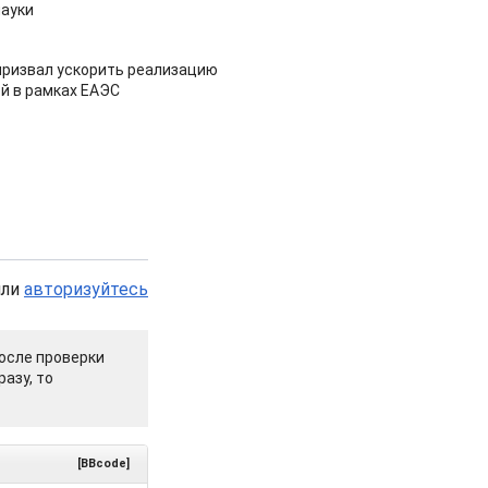
ауки
призвал ускорить реализацию
й в рамках ЕАЭС
или
авторизуйтесь
осле проверки
азу, то
[BBcode]