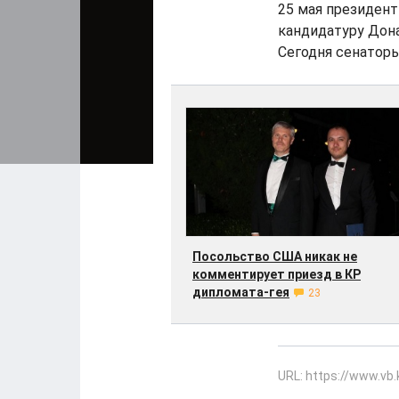
25 мая президен
кандидатуру Дона
Сегодня сенаторы
Посольство США никак не
комментирует приезд в КР
дипломата-гея
23
URL: https://www.vb