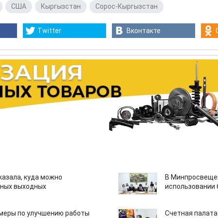
,
США
,
Кыргызстан
,
Сорос-Кыргызстан
Twitter
Вконтакте
казала, куда можно
В Минпросвещен
нных выходных
использовании
 меры по улучшению работы
Счетная палата