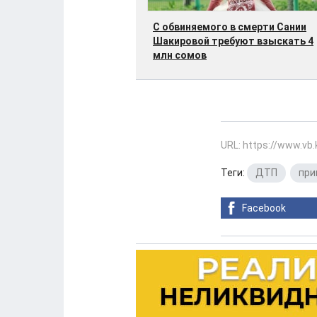
C обвиняемого в смерти Сании
Шакировой требуют взыскать 4
млн сомов
URL: https://www.vb
Теги:
ДТП
,
при
Facebook