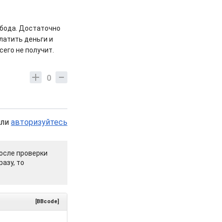
обода. Достаточно
латить деньги и
сего не получит.
0
или
авторизуйтесь
осле проверки
азу, то
[BBcode]