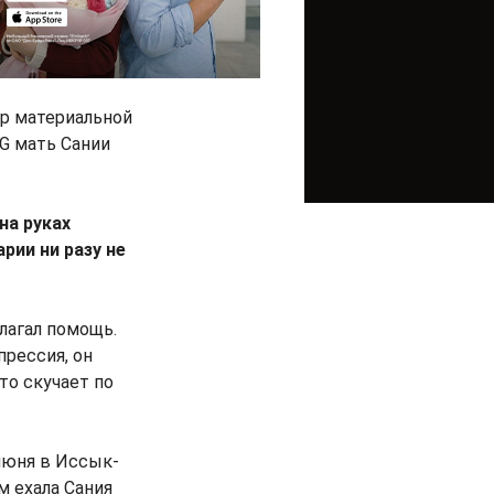
ер материальной
KG мать Сании
на руках
рии ни разу не
длагал помощь.
прессия, он
сто скучает по
июня в Иссык-
м ехала Сания