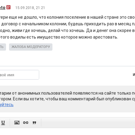
oto
15.09.2018, 21:21
тери еще не дошло, что колония поселение в нашей стране это св
 договор с начальником колонии, будешь приходить раз в месяц п
одно, живи где хочешь, делай что хочешь. Да и денег она скорее в
 этого водилы есть имущество которое можно арестовать.
ТЬ
ЖАЛОБА МОДЕРАТОРУ
арии от анонимных пользователей появляются на сайте только п
ором. Если вы хотите, чтобы ваш комментарий был опубликован ср
уйтесь



