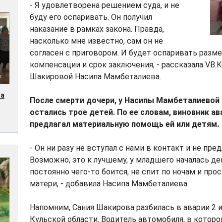
- Я удовлетворена решением суда, и не
буду его оспаривать. Он получил
наказание в рамках закона. Правда,
насколько мне известно, сам он не
согласен с приговором. И будет оспаривать разм
компенсации и срок заключения, - рассказала VB.
Шакировой Насипа Мамбеталиева.
ла
После смерти дочери, у Насипы Мамбеталиевой 
остались трое детей. По ее словам, виновник ава
предлагал материальную помощь ей или детям.
- Он ни разу не вступал с нами в контакт и не пре
Возможно, это к лучшему, у младшего началась де
постоянно чего-то боится, не спит по ночам и про
матери, - добавила Насипа Мамбеталиева.
Напомним, Сания Шакирова разбилась в аварии 2 
Кульской области. Водитель автомобиля, в которо