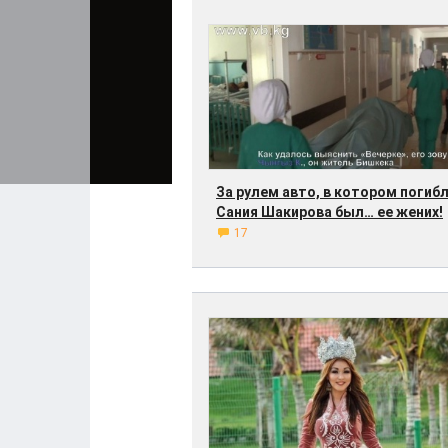
За рулем авто, в котором погиб
Сания Шакирова был… ее жених!
17