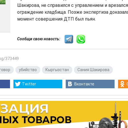
Шакирова, не справился с управлением и врезался
ограждение кладбища. Позже экспертиза доказала
момент совершения ДТП был пьян.
Сообщи свою новость:
.kg/373449
говор
,
убийство
,
Кыргызстан
,
Сания Шакирова
Twitter
Вконтакте