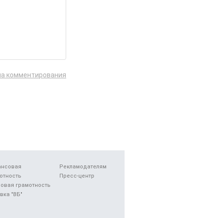
ла комментирования
ансовая
Рекламодателям
отность
Пресс-центр
овая грамотность
вка "ВБ"