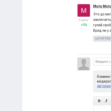
Moto Mot
Это до ма
заключить
Карма:
+56
гуляй своб
Вряд ли у
ЦИТИРОВА
Коммент
модерат
авториз

