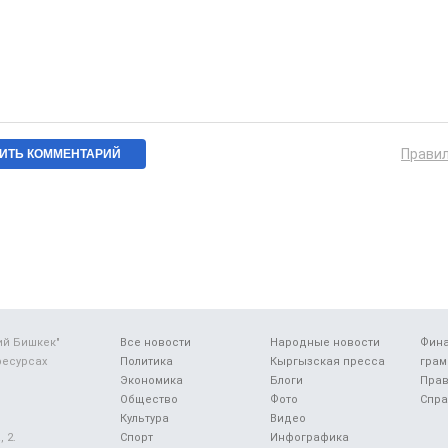
Прави
ий Бишкек"
Все новости
Народные новости
Фин
ресурсах
Политика
Кыргызская пресса
грам
Экономика
Блоги
Прав
Общество
Фото
Спра
Культура
Видео
 2.
Спорт
Инфографика